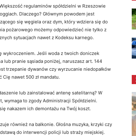
 Większość regulaminów spółdzielni w Rzeszowie
i loggiach. Dlaczego? Głównym powodem jest
ącego się węgiela oraz dym, który wdziera się do
nia pożarowego możemy odpowiedzieć nie tylko z
znych sytuacjach nawet z Kodeksu karnego.
ę wykroczeniem. Jeśli woda z twoich doniczek
a lub pranie sąsiada poniżej, naruszasz art. 144
est trzepanie dywanów czy wyrzucanie niedopałków
ć Cię nawet 500 zł mandatu.
szenie lub zainstalować antenę satelitarną? W
, wymaga to zgody Administracji Spółdzielni.
się nakazem ich demontażu na Twój koszt.
uje również na balkonie. Głośna muzyka, krzyki czy
dstawą do interwencji policji lub straży miejskiej.