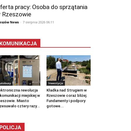
ferta pracy: Osoba do sprzątania
 Rzeszowie
eszów News
-
7 sierpnia 2026 06:11
KOMUNIKACJA
utobusy
Inwestycje
ektroniczna rewolucja
Kładka nad Strugiem w
komunikacji miejskiej w
Rzeszowie coraz bliżej.
eszowie. Miasto
Fundamenty i podpory
zesuwało cztery razy...
gotowe...
POLICJA