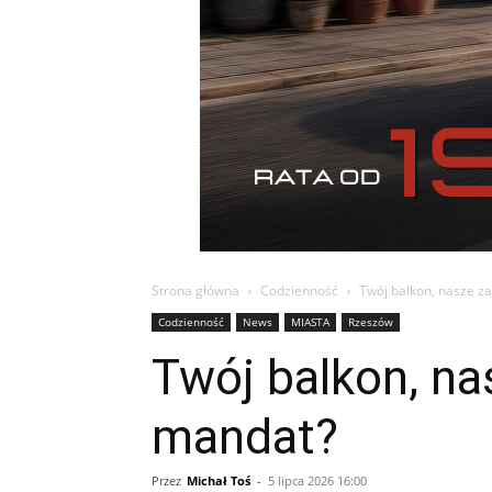
Strona główna
Codzienność
Twój balkon, nasze z
Codzienność
News
MIASTA
Rzeszów
Twój balkon, n
mandat?
Przez
Michał Toś
-
5 lipca 2026 16:00