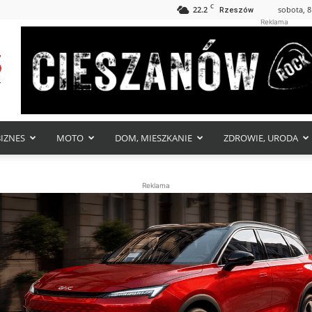
C
22.2
sobota, 8
Rzeszów
Reklama
BIZNES
MOTO
DOM, MIESZKANIE
ZDROWIE, URODA
Reklama