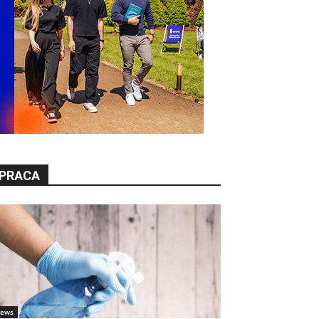
PRACA
ews