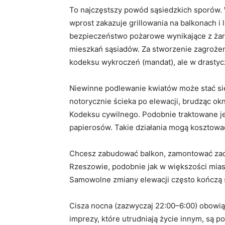
To najczęstszy powód sąsiedzkich sporów.
wprost zakazuje grillowania na balkonach 
bezpieczeństwo pożarowe wynikające z żarz
mieszkań sąsiadów. Za stworzenie zagroże
kodeksu wykroczeń (mandat), ale w drastyc
Niewinne podlewanie kwiatów może stać si
notorycznie ścieka po elewacji, brudząc okn
Kodeksu cywilnego. Podobnie traktowane j
papierosów. Takie działania mogą kosztowa
Chcesz zabudować balkon, zamontować zada
Rzeszowie, podobnie jak w większości miast
Samowolne zmiany elewacji często kończą 
Cisza nocna (zazwyczaj 22:00–6:00) obowiąz
imprezy, które utrudniają życie innym, są po