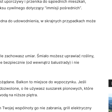
est uporczywy i przenika do sąsiednich mieszkań,
ksu cywilnego dotyczący “immisji pośrednich”.
rudna do udowodnienia, w skrajnych przypadkach może
 ile zachowasz umiar. Śmiało możesz uprawiać rośliny,
 bezpiecznie (od wewnątrz balustrady) i nie
 pożądane. Balkon to miejsce do wypoczynku. Jeśli
o dozwolone, o ile używasz suszarek pionowych, które
wodą na niższe piętra.
 Twojej wspólnoty go nie zabrania, grill elektryczny