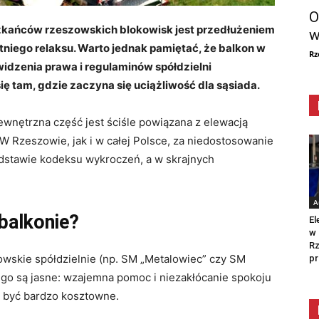
O
eszkańców rzeszowskich blokowisk jest przedłużeniem
w
etniego relaksu. Warto jednak pamiętać, że balkon w
Rz
 widzenia prawa i regulaminów spółdzielni
 tam, gdzie zaczyna się uciążliwość dla sąsiada.
ewnętrzna część jest ściśle powiązana z elewacją
 Rzeszowie, jak i w całej Polsce, za niedostosowanie
dstawie kodeksu wykroczeń, a w skrajnych
A
balkonie?
El
w 
Rz
wskie spółdzielnie (np. SM „Metalowiec” czy SM
pr
go są jasne: wzajemna pomoc i niezakłócanie spokoju
 być bardzo kosztowne.