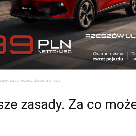
asady. Za co możesz dostać mandat?
asze zasady. Za co moż