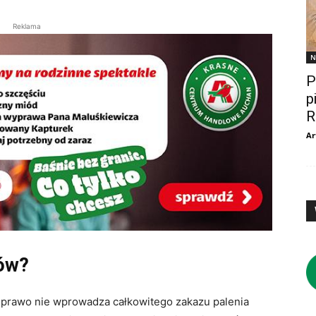
Reklama
N
P
p
R
Ar
sów?
e prawo nie wprowadza całkowitego zakazu palenia