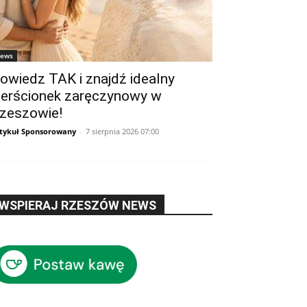
ews
owiedz TAK i znajdź idealny
ierścionek zaręczynowy w
zeszowie!
tykuł Sponsorowany
-
7 sierpnia 2026 07:00
WSPIERAJ RZESZÓW NEWS