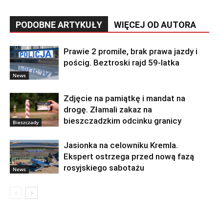
PODOBNE ARTYKUŁY
WIĘCEJ OD AUTORA
Prawie 2 promile, brak prawa jazdy i
pościg. Beztroski rajd 59-latka
News
Zdjęcie na pamiątkę i mandat na
drogę. Złamali zakaz na
bieszczadzkim odcinku granicy
Bieszczady
Jasionka na celowniku Kremla.
Ekspert ostrzega przed nową fazą
rosyjskiego sabotażu
News