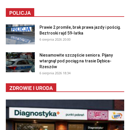
POLICJA
Prawie 2 promile, brak prawa jazdy i pościg.
Beztroski rajd 59-latka
6 sierpnia 2026 20:00
Niesamowite szczęście seniora. Pijany
wtargnął pod pociąg na trasie Dębica-
Rzeszów
6 sierpnia 2026 18:34
ZDROWIE I URODA