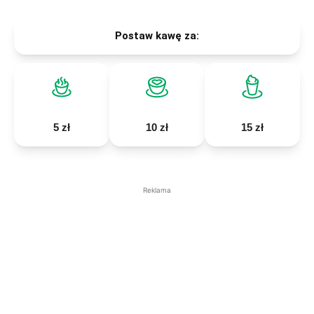
Postaw kawę za:
5 zł
10 zł
15 zł
Reklama