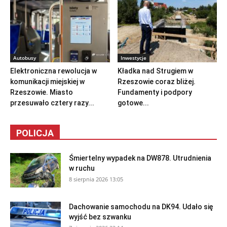
Autobusy
Inwestycje
Elektroniczna rewolucja w
Kładka nad Strugiem w
komunikacji miejskiej w
Rzeszowie coraz bliżej.
Rzeszowie. Miasto
Fundamenty i podpory
przesuwało cztery razy...
gotowe...
POLICJA
Śmiertelny wypadek na DW878. Utrudnienia
w ruchu
8 sierpnia 2026 13:05
Dachowanie samochodu na DK94. Udało się
wyjść bez szwanku