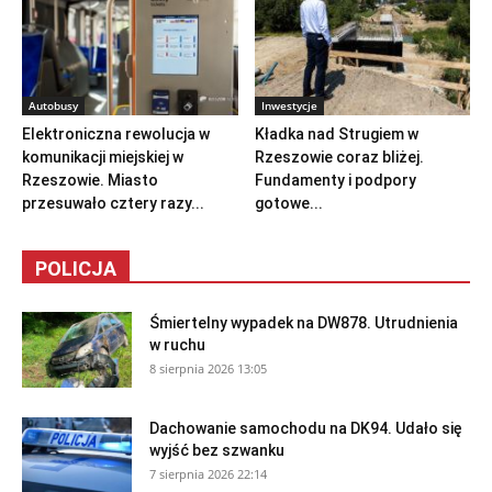
Autobusy
Inwestycje
Elektroniczna rewolucja w
Kładka nad Strugiem w
komunikacji miejskiej w
Rzeszowie coraz bliżej.
Rzeszowie. Miasto
Fundamenty i podpory
przesuwało cztery razy...
gotowe...
POLICJA
Śmiertelny wypadek na DW878. Utrudnienia
w ruchu
8 sierpnia 2026 13:05
Dachowanie samochodu na DK94. Udało się
wyjść bez szwanku
7 sierpnia 2026 22:14