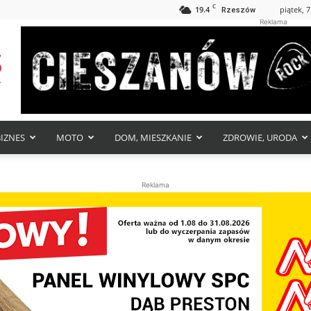
C
19.4
piątek, 7
Rzeszów
Reklama
BIZNES
MOTO
DOM, MIESZKANIE
ZDROWIE, URODA
Reklama