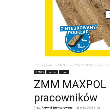
Strona główna
BIZNES
ZMM MAXPOL rozwija mark
BIZNES
Kariera
News
ZMM MAXPOL ro
pracowników
Przez
Artykuł Sponsorowany
-
28 maja 2024 11:25