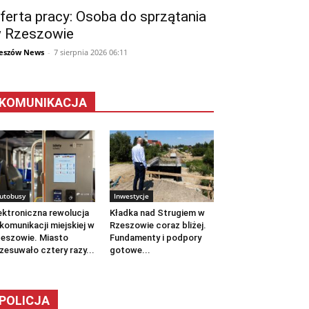
ferta pracy: Osoba do sprzątania
 Rzeszowie
eszów News
-
7 sierpnia 2026 06:11
KOMUNIKACJA
utobusy
Inwestycje
ektroniczna rewolucja
Kładka nad Strugiem w
komunikacji miejskiej w
Rzeszowie coraz bliżej.
eszowie. Miasto
Fundamenty i podpory
zesuwało cztery razy...
gotowe...
POLICJA