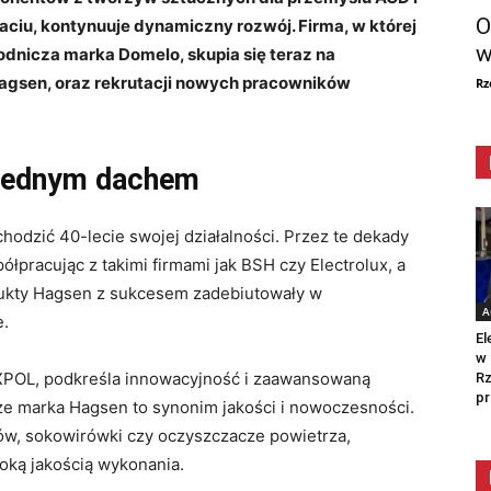
O
iu, kontynuuje dynamiczny rozwój. Firma, w której
w
rodnicza marka Domelo, skupia się teraz na
Hagsen, oraz rekrutacji nowych pracowników
Rz
d jednym dachem
dzić 40-lecie swojej działalności. Przez te dekady
ółpracując z takimi firmami jak BSH czy Electrolux, a
dukty Hagsen z sukcesem zadebiutowały w
A
e.
El
w 
XPOL, podkreśla innowacyjność i zaawansowaną
Rz
pr
e marka Hagsen to synonim jakości i nowoczesności.
bów, sokowirówki czy oczyszczacze powietrza,
oką jakością wykonania.