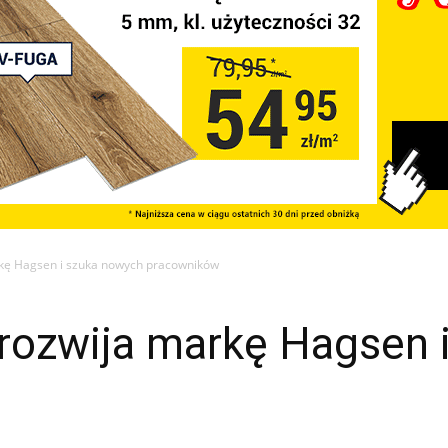
ę Hagsen i szuka nowych pracowników
zwija markę Hagsen i