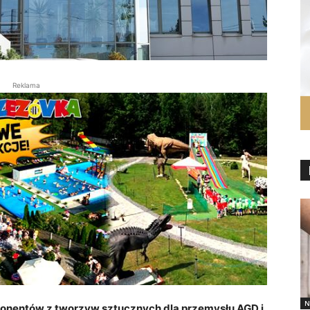
Reklama
N
entów z tworzyw sztucznych dla przemysłu AGD i