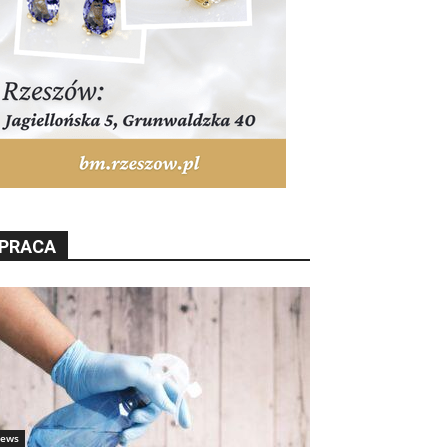
PRACA
ews