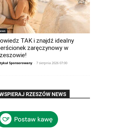
ews
owiedz TAK i znajdź idealny
ierścionek zaręczynowy w
zeszowie!
tykuł Sponsorowany
-
7 sierpnia 2026 07:00
WSPIERAJ RZESZÓW NEWS