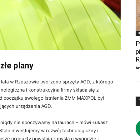
N
P
p
R
złe plany
Ar
ata w Rzeszowie tworzono sprzęty AGD, z którego
hnologiczna i konstrukcyjna firmy składa się z
 Od początku swojego istnienia ZMM MAXPOL był
jących urządzenia AGD.
e nigdy nie spoczywamy na laurach – mówi Łukasz
tale inwestujemy w rozwój technologiczny i
asze produkty powstają z myślą o wygodzie i