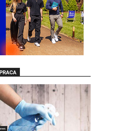
PRACA
ews