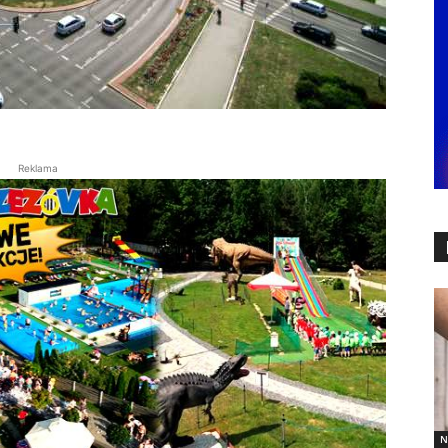
Reklama
N