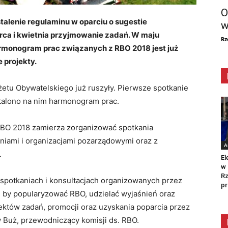
O
stalenie regulaminu w oparciu o sugestie
w
ca i kwietnia przyjmowanie zadań. W maju
Rz
rmonogram prac związanych z RBO 2018 jest już
 projekty.
etu Obywatelskiego już ruszyły. Pierwsze spotkanie
Ustalono na nim harmonogram prac.
 RBO 2018 zamierza zorganizować spotkania
eniami i organizacjami pozarządowymi oraz z
A
.
El
w 
Rz
 spotkaniach i konsultacjach organizowanych przez
pr
 by popularyzować RBO, udzielać wyjaśnień oraz
któw zadań, promocji oraz uzyskania poparcia przez
Buż, przewodniczący komisji ds. RBO.