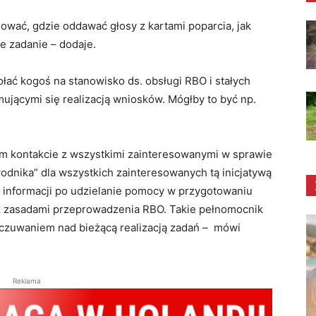
sować, gdzie oddawać głosy z kartami poparcia, jak
e zadanie – dodaje.
łać kogoś na stanowisko ds. obsługi RBO i stałych
ującymi się realizacją wniosków. Mógłby to być np.
ym kontakcie z wszystkimi zainteresowanymi w sprawie
wodnika” dla wszystkich zainteresowanych tą inicjatywą
i i informacji po udzielanie pomocy w przygotowaniu
z zasadami przeprowadzenia RBO. Takie pełnomocnik
 czuwaniem nad bieżącą realizacją zadań – mówi
Reklama