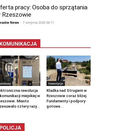
ferta pracy: Osoba do sprzątania
 Rzeszowie
eszów News
-
7 sierpnia 2026 06:11
KOMUNIKACJA
utobusy
Inwestycje
ektroniczna rewolucja
Kładka nad Strugiem w
komunikacji miejskiej w
Rzeszowie coraz bliżej.
eszowie. Miasto
Fundamenty i podpory
zesuwało cztery razy...
gotowe...
POLICJA