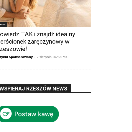
ews
owiedz TAK i znajdź idealny
ierścionek zaręczynowy w
zeszowie!
tykuł Sponsorowany
-
7 sierpnia 2026 07:00
WSPIERAJ RZESZÓW NEWS