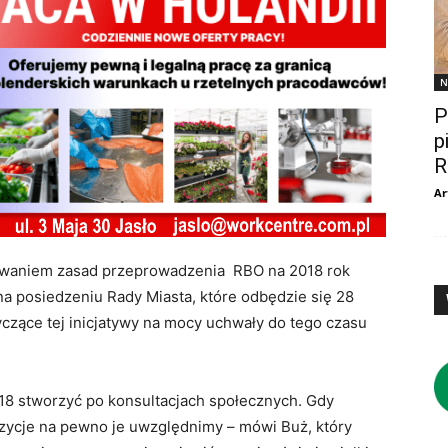
N
P
p
R
Ar
towaniem zasad przeprowadzenia RBO na 2018 rok
na posiedzeniu Rady Miasta, które odbędzie się 28
czące tej inicjatywy na mocy uchwały do tego czasu
18 stworzyć po konsultacjach społecznych. Gdy
zycje na pewno je uwzględnimy – mówi Buż, który