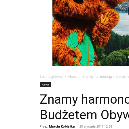
Strona główna
News
Znamy harmonogram prac n
News
Znamy harmono
Budżetem Obyw
Przez
Marcin Kobiałka
-
20 stycznia 2017 12:38