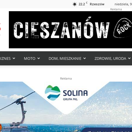
C
22.2
niedziela, 9
Rzeszów
Reklama
BIZNES
MOTO
DOM, MIESZKANIE
ZDROWIE, URODA
Reklama