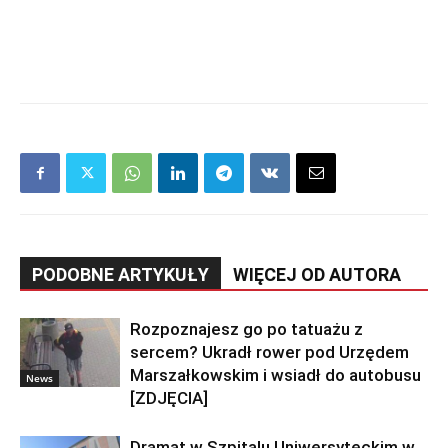
PODOBNE ARTYKUŁY
WIĘCEJ OD AUTORA
Rozpoznajesz go po tatuażu z
sercem? Ukradł rower pod Urzędem
Marszałkowskim i wsiadł do autobusu
News
[ZDJĘCIA]
Dramat w Szpitalu Uniwersyteckim w