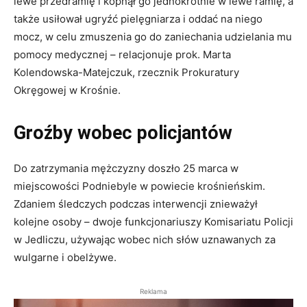
lewe przedramię i kopnął go jednokrotnie w lewe ramię, a
także usiłował ugryźć pielęgniarza i oddać na niego
mocz, w celu zmuszenia go do zaniechania udzielania mu
pomocy medycznej – relacjonuje prok. Marta
Kolendowska-Matejczuk, rzecznik Prokuratury
Okręgowej w Krośnie.
Groźby wobec policjantów
Do zatrzymania mężczyzny doszło 25 marca w
miejscowości Podniebyle w powiecie krośnieńskim.
Zdaniem śledczych podczas interwencji znieważył
kolejne osoby – dwoje funkcjonariuszy Komisariatu Policji
w Jedliczu, używając wobec nich słów uznawanych za
wulgarne i obelżywe.
Reklama