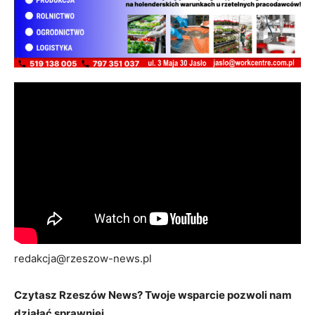
redakcja@rzeszow-news.pl
Czytasz Rzeszów News? Twoje wsparcie pozwoli nam
działać sprawniej.