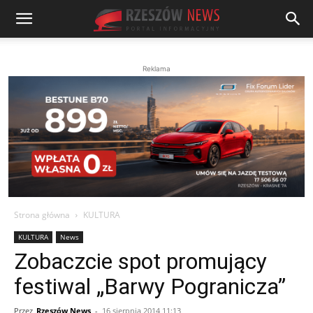
Reklama
Strona główna
KULTURA
KULTURA
News
Zobaczcie spot promujący
festiwal „Barwy Pogranicza”
Przez
Rzeszów News
-
16 sierpnia 2014 11:13