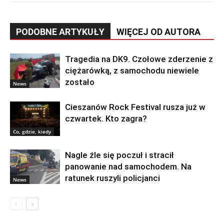
PODOBNE ARTYKUŁY
WIĘCEJ OD AUTORA
Tragedia na DK9. Czołowe zderzenie z
ciężarówką, z samochodu niewiele
zostało
News
Cieszanów Rock Festival rusza już w
czwartek. Kto zagra?
Co, gdzie, kiedy
Nagle źle się poczuł i stracił
panowanie nad samochodem. Na
ratunek ruszyli policjanci
News