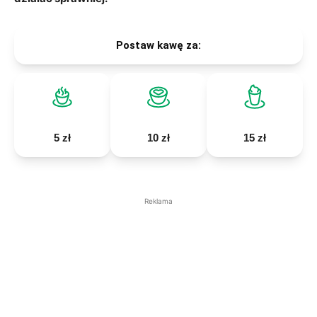
Postaw kawę za:
5 zł
10 zł
15 zł
Reklama