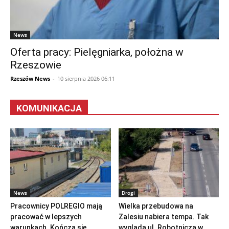
News
Oferta pracy: Pielęgniarka, położna w
Rzeszowie
Rzeszów News
-
10 sierpnia 2026 06:11
KOMUNIKACJA
News
Drogi
Pracownicy POLREGIO mają
Wielka przebudowa na
pracować w lepszych
Zalesiu nabiera tempa. Tak
warunkach. Kończą się
wygląda ul. Robotnicza w...