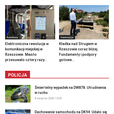
Autobusy
Inwestycje
Elektroniczna rewolucja w
Kładka nad Strugiem w
komunikacji miejskiej w
Rzeszowie coraz bliżej.
Rzeszowie. Miasto
Fundamenty i podpory
przesuwało cztery razy...
gotowe...
POLICJA
Śmiertelny wypadek na DW878. Utrudnienia
w ruchu
8 sierpnia 2026 13:05
Dachowanie samochodu na DK94. Udało się