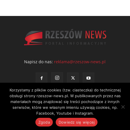
Napisz do nas:
reklama@rzeszow-news.pl
Korzystamy z plików cookies (tzw. ciasteczka) do technicznej
obsługi strony rzeszow-news.pl. W publikowanych przez nas
materiałach mogą znajdować się treści pochodzące z innych
serwisów, które we własnym imieniu używają cookies, np.
Kontakt
Polityka prywatności
Regulamin portalu
Facebook, Youtube i Instagram.
© NEWS Sp. z o.o. - wydawca portalu Rzeszów News. Wszystkie prawa
Zgoda
Dowiedz się więcej
zastrzeżone. Tel.: 601 97 55 30