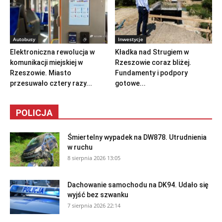
Autobusy
Inwestycje
Elektroniczna rewolucja w
Kładka nad Strugiem w
komunikacji miejskiej w
Rzeszowie coraz bliżej.
Rzeszowie. Miasto
Fundamenty i podpory
przesuwało cztery razy...
gotowe...
POLICJA
Śmiertelny wypadek na DW878. Utrudnienia
w ruchu
8 sierpnia 2026 13:05
Dachowanie samochodu na DK94. Udało się
wyjść bez szwanku
7 sierpnia 2026 22:14