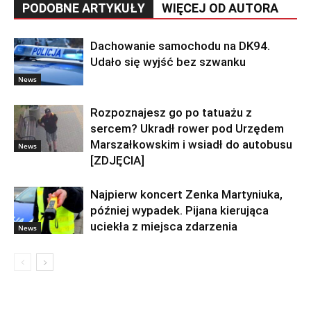
PODOBNE ARTYKUŁY
WIĘCEJ OD AUTORA
Dachowanie samochodu na DK94.
Udało się wyjść bez szwanku
News
Rozpoznajesz go po tatuażu z
sercem? Ukradł rower pod Urzędem
Marszałkowskim i wsiadł do autobusu
News
[ZDJĘCIA]
Najpierw koncert Zenka Martyniuka,
później wypadek. Pijana kierująca
uciekła z miejsca zdarzenia
News