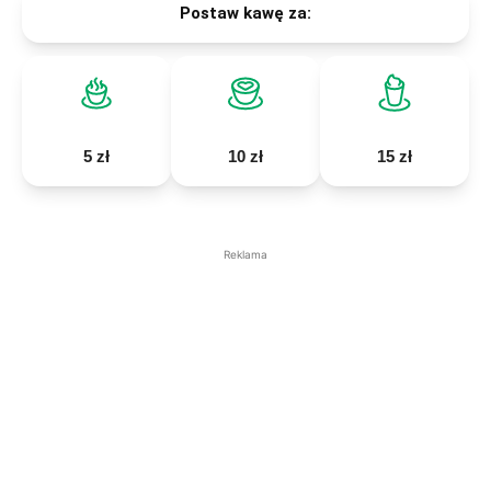
Postaw kawę za:
5 zł
10 zł
15 zł
Reklama