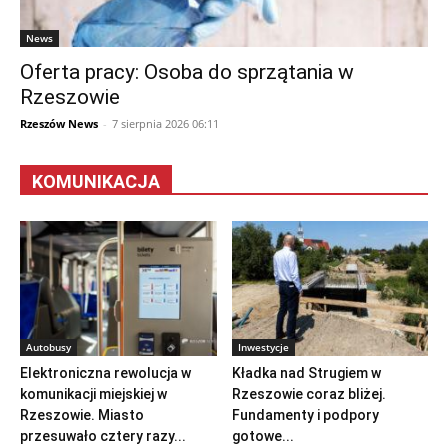
News
Oferta pracy: Osoba do sprzątania w
Rzeszowie
Rzeszów News
-
7 sierpnia 2026 06:11
KOMUNIKACJA
Autobusy
Inwestycje
Elektroniczna rewolucja w
Kładka nad Strugiem w
komunikacji miejskiej w
Rzeszowie coraz bliżej.
Rzeszowie. Miasto
Fundamenty i podpory
przesuwało cztery razy...
gotowe...