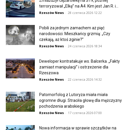
Zmiażdżył ciężarówkę na S19, później
terroryzował „Elkę” na A4. Kim jest Jan R. i...
Rzeszów News
-
28 czerwca 2026 12:22
Pobili za jednym zamachem aż pięć
narodowości. Mieszkańcy grzmią: „Czy
czekają, aż ktoś zginie?”
Rzeszów News
-
24 czerwca 2026 18:34
Deweloper kontratakuje ws. Balcerka. „Fakty
zamiast manipulacji” i ostrzeżenie dla
Rzeszowa
Rzeszów News
-
22 czerwca 2026 14:32
Patomorfolog z Lutoryża miała miała
ogromne długi. Straciła głowę dla mężczyzny
pochodzenia arabskiego
Rzeszów News
-
17 czerwca 2026 07:00
Nowa informacja w sprawie szczątków na