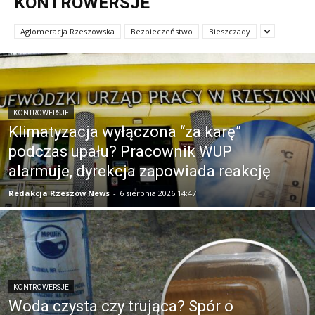
KONTROWERSJE
Aglomeracja Rzeszowska
Bezpieczeństwo
Bieszczady
KONTROWERSJE
Klimatyzacja wyłączona “za karę”
podczas upału? Pracownik WUP
alarmuje, dyrekcja zapowiada reakcję
Redakcja Rzeszów News
-
6 sierpnia 2026 14:47
KONTROWERSJE
Woda czysta czy trująca? Spór o