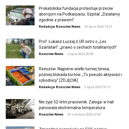
Prokatolicka fundacja protestuje przeciw
aborcjom na Podkarpaciu. Szpital: „Działamy
zgodnie z prawem”
Redakcja Rzeszów News
-
10 lipca 2026 15:21
Prof. Łukasz Łuczaj z UR ostro o „Lex
Szarlatan”: „prawo o cechach totalitarnych”
Rzeszów News
-
5 lipca 2026 20:00
Rzeszów: Najpierw wielki turniej tenisa,
później blokada kortów. „To pseudo aktywiści i
szkodnicy” [ZDJĘCIA]
Redakcja Rzeszów News
-
2 lipca 2026 10:11
Nie żyje 52-letni pracownik. Załoga: w hali
panowała ekstremalna temperatura
Rzeszów News
-
29 czerwca 2026 22:02