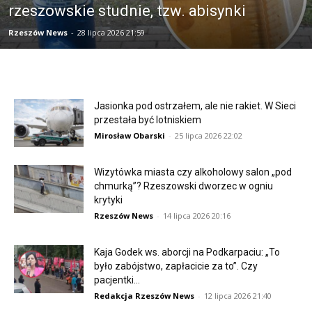
rzeszowskie studnie, tzw. abisynki
Rzeszów News
-
28 lipca 2026 21:59
Jasionka pod ostrzałem, ale nie rakiet. W Sieci
przestała być lotniskiem
Mirosław Obarski
-
25 lipca 2026 22:02
Wizytówka miasta czy alkoholowy salon „pod
chmurką”? Rzeszowski dworzec w ogniu
krytyki
Rzeszów News
-
14 lipca 2026 20:16
Kaja Godek ws. aborcji na Podkarpaciu: „To
było zabójstwo, zapłacicie za to”. Czy
pacjentki...
Redakcja Rzeszów News
-
12 lipca 2026 21:40