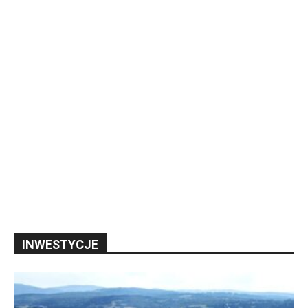
INWESTYCJE