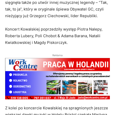
sięgnęła także po utwór innej muzycznej legendy – “Tak,
tak, to ja”, który w oryginale śpiewa Obywatel GC, czyli
nieżyjący już Grzegorz Ciechowski, lider Republiki.
Koncert Kowalskiej poprzedziły występ Piotra Nalepy,
Roberta Lubery, Poli Chobot & Adama Barana, Natalii
Kwiatkowskiej i Magdy Piskorczyk.
Reklama
Z kolei po koncercie Kowalskiej na spragnionych jeszcze
większej dawki muzyki w Hotelu Bristol czekała Martyna