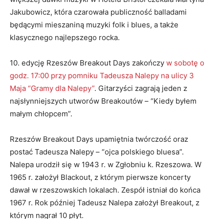
Jakubowicz, która czarowała publiczność balladami
będącymi mieszaniną muzyki folk i blues, a także
klasycznego najlepszego rocka.
10. edycję Rzeszów Breakout Days zakończy
w sobotę o
godz. 17:00 przy pomniku Tadeusza Nalepy na ulicy 3
Maja “Gramy dla Nalepy”
. Gitarzyści zagrają jeden z
najsłynniejszych utworów Breakoutów – “Kiedy byłem
małym chłopcem”.
Rzeszów Breakout Days upamiętnia twórczość oraz
postać Tadeusza Nalepy – “ojca polskiego bluesa”.
Nalepa urodził się w 1943 r. w Zgłobniu k. Rzeszowa. W
1965 r. założył Blackout, z którym pierwsze koncerty
dawał w rzeszowskich lokalach. Zespół istniał do końca
1967 r. Rok później Tadeusz Nalepa założył Breakout, z
którym nagrał 10 płyt.