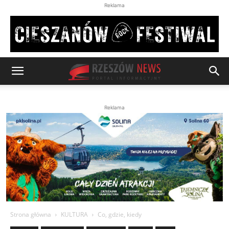
Reklama
Reklama
Strona główna
KULTURA
Co, gdzie, kiedy