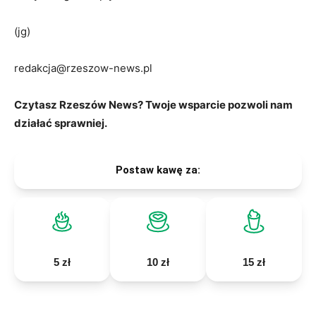
(jg)
redakcja@rzeszow-news.pl
Czytasz Rzeszów News? Twoje wsparcie pozwoli nam
działać sprawniej.
Postaw kawę za:
5 zł
10 zł
15 zł