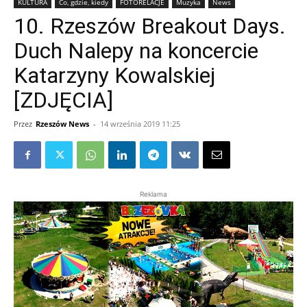
KULTURA
Co, gdzie, kiedy
FOTORELACJE
Muzyka
News
10. Rzeszów Breakout Days.
Duch Nalepy na koncercie
Katarzyny Kowalskiej
[ZDJĘCIA]
Przez
Rzeszów News
-
14 września 2019 11:25
Reklama