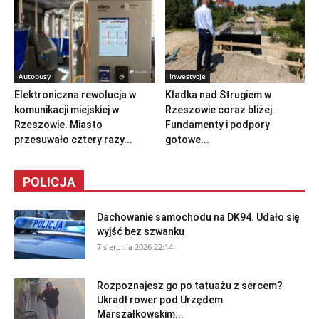
Autobusy
Inwestycje
Elektroniczna rewolucja w
Kładka nad Strugiem w
komunikacji miejskiej w
Rzeszowie coraz bliżej.
Rzeszowie. Miasto
Fundamenty i podpory
przesuwało cztery razy...
gotowe...
POLICJA
Dachowanie samochodu na DK94. Udało się
wyjść bez szwanku
7 sierpnia 2026 22:14
Rozpoznajesz go po tatuażu z sercem?
Ukradł rower pod Urzędem
Marszałkowskim...