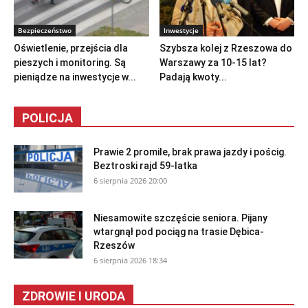
Bezpieczeństwo
Inwestycje
Oświetlenie, przejścia dla
Szybsza kolej z Rzeszowa do
pieszych i monitoring. Są
Warszawy za 10-15 lat?
pieniądze na inwestycje w...
Padają kwoty...
POLICJA
Prawie 2 promile, brak prawa jazdy i pościg.
Beztroski rajd 59-latka
6 sierpnia 2026 20:00
Niesamowite szczęście seniora. Pijany
wtargnął pod pociąg na trasie Dębica-
Rzeszów
6 sierpnia 2026 18:34
ZDROWIE I URODA