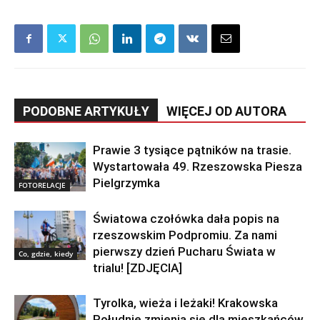
PODOBNE ARTYKUŁY
WIĘCEJ OD AUTORA
Prawie 3 tysiące pątników na trasie.
Wystartowała 49. Rzeszowska Piesza
Pielgrzymka
FOTORELACJE
Światowa czołówka dała popis na
rzeszowskim Podpromiu. Za nami
pierwszy dzień Pucharu Świata w
Co, gdzie, kiedy
trialu! [ZDJĘCIA]
Tyrolka, wieża i leżaki! Krakowska
Południe zmienia się dla mieszkańców