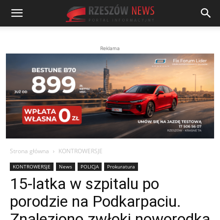
Reklama
Strona główna
KONTROWERSJE
KONTROWERSJE
News
POLICJA
Prokuratura
15-latka w szpitalu po
porodzie na Podkarpaciu.
Znaleziono zwłoki noworodka