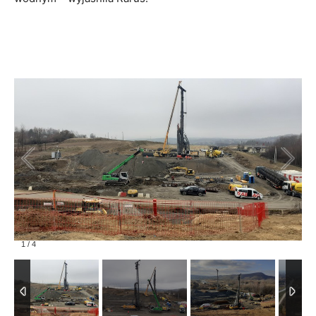
1
/
4