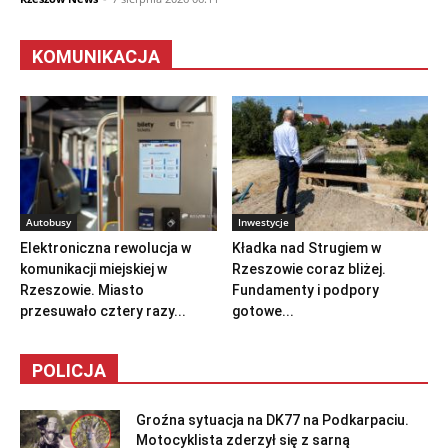
KOMUNIKACJA
Autobusy
Inwestycje
Elektroniczna rewolucja w
Kładka nad Strugiem w
komunikacji miejskiej w
Rzeszowie coraz bliżej.
Rzeszowie. Miasto
Fundamenty i podpory
przesuwało cztery razy...
gotowe...
POLICJA
Groźna sytuacja na DK77 na Podkarpaciu.
Motocyklista zderzył się z sarną