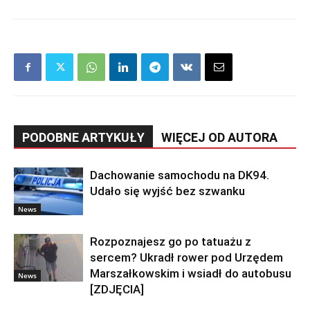
PODOBNE ARTYKUŁY
WIĘCEJ OD AUTORA
Dachowanie samochodu na DK94.
Udało się wyjść bez szwanku
News
Rozpoznajesz go po tatuażu z
sercem? Ukradł rower pod Urzędem
Marszałkowskim i wsiadł do autobusu
News
[ZDJĘCIA]