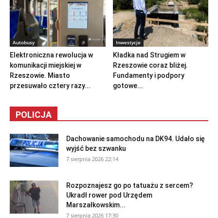
Autobusy
Inwestycje
Elektroniczna rewolucja w
Kładka nad Strugiem w
komunikacji miejskiej w
Rzeszowie coraz bliżej.
Rzeszowie. Miasto
Fundamenty i podpory
przesuwało cztery razy...
gotowe...
POLICJA
Dachowanie samochodu na DK94. Udało się
wyjść bez szwanku
7 sierpnia 2026 22:14
Rozpoznajesz go po tatuażu z sercem?
Ukradł rower pod Urzędem
Marszałkowskim...
7 sierpnia 2026 17:30