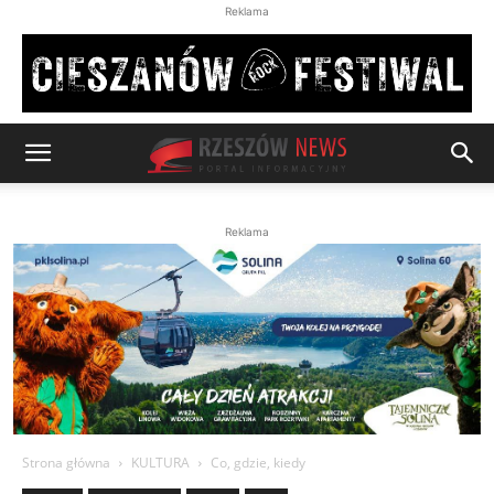
Reklama
Reklama
Strona główna
KULTURA
Co, gdzie, kiedy