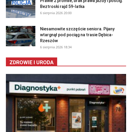
Prawie 2 promile, brak prawa jazdy i pościg.
Beztroski rajd 59-latka
6 sierpnia 2026 20:00
Niesamowite szczęście seniora. Pijany
wtargnął pod pociąg na trasie Dębica-
Rzeszów
6 sierpnia 2026 18:34
ZDROWIE I URODA