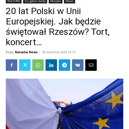
KULTURA
Co, gdzie, kiedy
Muzyka
News
20 lat Polski w Unii
Europejskiej. Jak będzie
świętował Rzeszów? Tort,
koncert…
Przez
Rzeszów News
-
30 kwietnia 2024 10:13