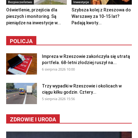
Bezpieczeństwo
Inwestycje
Oświetlenie, przejścia dla
Szybsza kolej z Rzeszowa do
pieszych i monitoring. Są
Warszawy za 10-15 lat?
pieniądze na inwestycje w...
Padają kwoty...
POLICJA
Impreza w Rzeszowie zakończyła się utratą
portfela. 68-letni złodziej ruszył na...
6 sierpnia 2026 10:00
Trzy wypadki w Rzeszowie i okolicach w
ciągu kilku godzin. Cztery...
5 sierpnia 2026 15:56
ZDROWIE I URODA