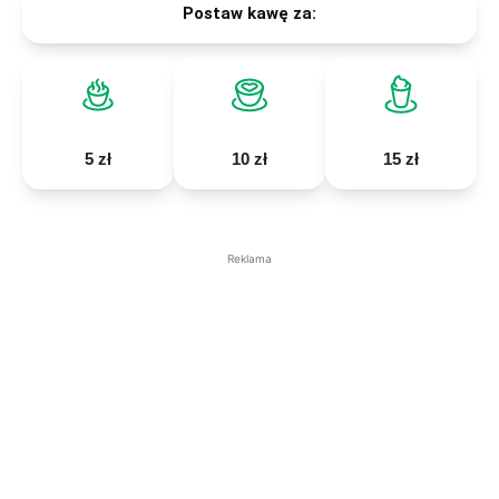
Postaw kawę za:
5 zł
10 zł
15 zł
Reklama