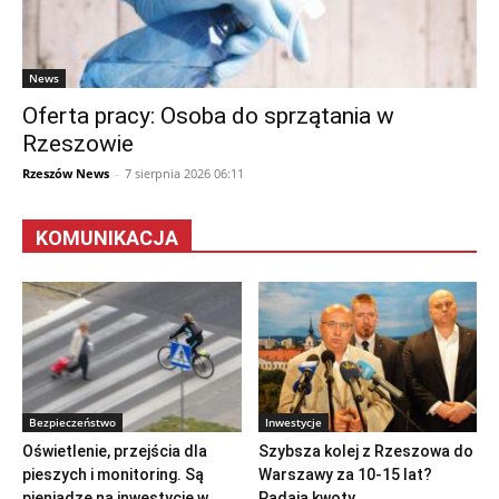
News
Oferta pracy: Osoba do sprzątania w
Rzeszowie
Rzeszów News
-
7 sierpnia 2026 06:11
KOMUNIKACJA
Bezpieczeństwo
Inwestycje
Oświetlenie, przejścia dla
Szybsza kolej z Rzeszowa do
pieszych i monitoring. Są
Warszawy za 10-15 lat?
pieniądze na inwestycje w...
Padają kwoty...