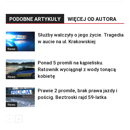
PODOBNE ARTYKUŁY
WIĘCEJ OD AUTORA
Służby walczyły o jego życie. Tragedia
w aucie na ul. Krakowskiej
News
Ponad 5 promili na kąpielisku.
Ratownik wyciągnął z wody tonącą
kobietę
News
Prawie 2 promile, brak prawa jazdy i
pościg. Beztroski rajd 59-latka
News