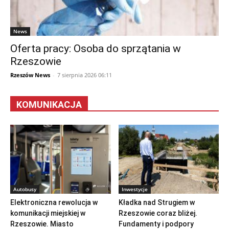
News
Oferta pracy: Osoba do sprzątania w
Rzeszowie
Rzeszów News
-
7 sierpnia 2026 06:11
KOMUNIKACJA
Autobusy
Inwestycje
Elektroniczna rewolucja w
Kładka nad Strugiem w
komunikacji miejskiej w
Rzeszowie coraz bliżej.
Rzeszowie. Miasto
Fundamenty i podpory