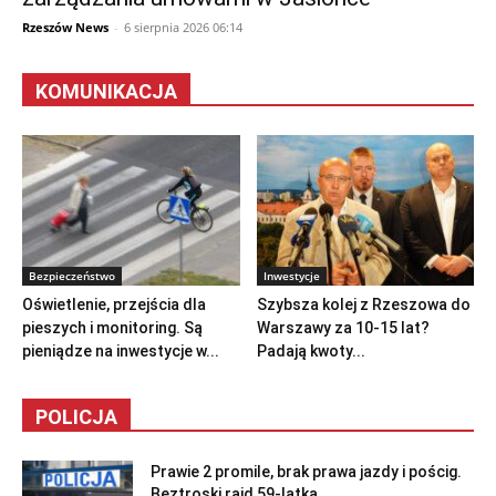
Rzeszów News
-
6 sierpnia 2026 06:14
KOMUNIKACJA
Bezpieczeństwo
Inwestycje
Oświetlenie, przejścia dla
Szybsza kolej z Rzeszowa do
pieszych i monitoring. Są
Warszawy za 10-15 lat?
pieniądze na inwestycje w...
Padają kwoty...
POLICJA
Prawie 2 promile, brak prawa jazdy i pościg.
Beztroski rajd 59-latka