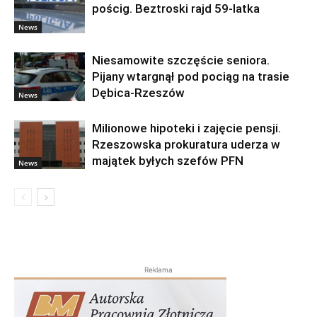
pościg. Beztroski rajd 59-latka
News
Niesamowite szczęście seniora.
Pijany wtargnął pod pociąg na trasie
Dębica-Rzeszów
News
Milionowe hipoteki i zajęcie pensji.
Rzeszowska prokuratura uderza w
majątek byłych szefów PFN
News
Reklama