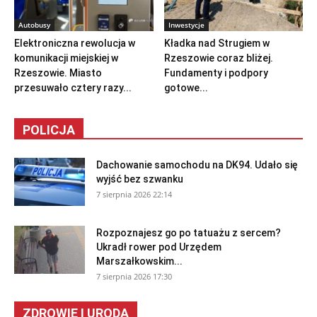
Autobusy
Inwestycje
Elektroniczna rewolucja w
Kładka nad Strugiem w
komunikacji miejskiej w
Rzeszowie coraz bliżej.
Rzeszowie. Miasto
Fundamenty i podpory
przesuwało cztery razy...
gotowe...
POLICJA
Dachowanie samochodu na DK94. Udało się
wyjść bez szwanku
7 sierpnia 2026 22:14
Rozpoznajesz go po tatuażu z sercem?
Ukradł rower pod Urzędem
Marszałkowskim...
7 sierpnia 2026 17:30
ZDROWIE I URODA