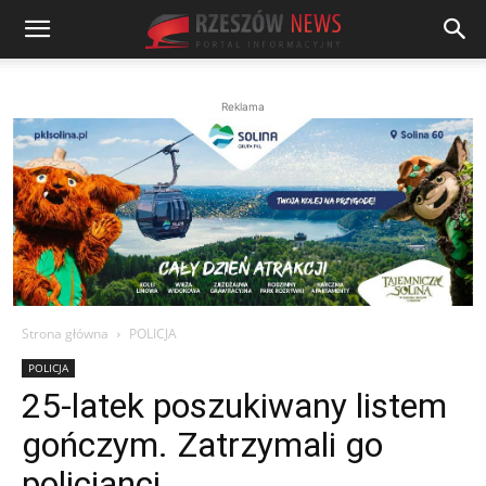
Reklama
Strona główna
POLICJA
POLICJA
25-latek poszukiwany listem
gończym. Zatrzymali go
policjanci