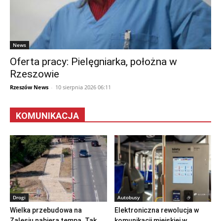
News
Oferta pracy: Pielęgniarka, położna w
Rzeszowie
Rzeszów News
-
10 sierpnia 2026 06:11
KOMUNIKACJA
Drogi
Autobusy
Wielka przebudowa na
Elektroniczna rewolucja w
Zalesiu nabiera tempa. Tak
komunikacji miejskiej w