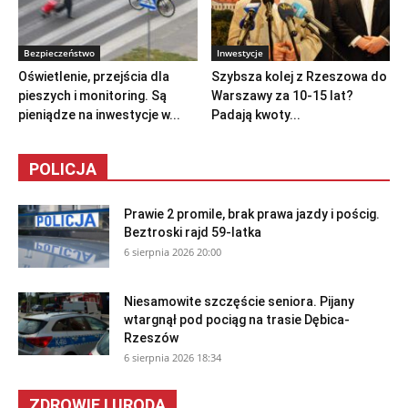
Bezpieczeństwo
Inwestycje
Oświetlenie, przejścia dla
Szybsza kolej z Rzeszowa do
pieszych i monitoring. Są
Warszawy za 10-15 lat?
pieniądze na inwestycje w...
Padają kwoty...
POLICJA
Prawie 2 promile, brak prawa jazdy i pościg.
Beztroski rajd 59-latka
6 sierpnia 2026 20:00
Niesamowite szczęście seniora. Pijany
wtargnął pod pociąg na trasie Dębica-
Rzeszów
6 sierpnia 2026 18:34
ZDROWIE I URODA