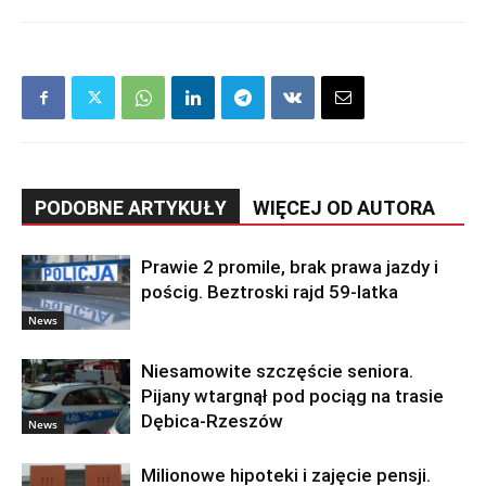
PODOBNE ARTYKUŁY
WIĘCEJ OD AUTORA
Prawie 2 promile, brak prawa jazdy i
pościg. Beztroski rajd 59-latka
News
Niesamowite szczęście seniora.
Pijany wtargnął pod pociąg na trasie
Dębica-Rzeszów
News
Milionowe hipoteki i zajęcie pensji.