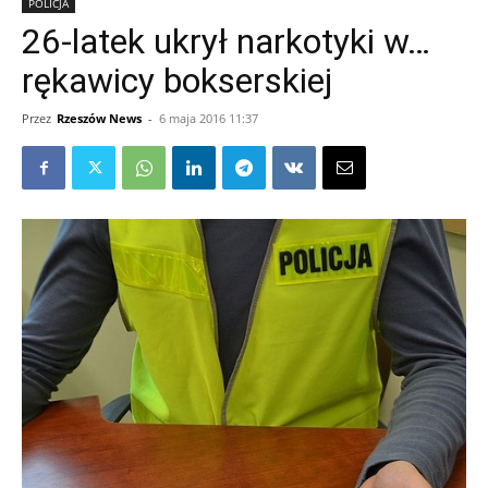
POLICJA
26-latek ukrył narkotyki w…
rękawicy bokserskiej
Przez
Rzeszów News
-
6 maja 2016 11:37