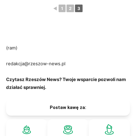
◄
1
2
3
(ram)
redakcja@rzeszow-news.pl
Czytasz Rzeszów News? Twoje wsparcie pozwoli nam
działać sprawniej.
Postaw kawę za: