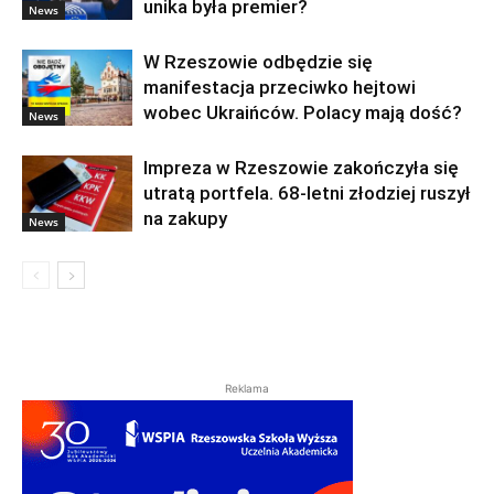
unika była premier?
News
W Rzeszowie odbędzie się
manifestacja przeciwko hejtowi
wobec Ukraińców. Polacy mają dość?
News
Impreza w Rzeszowie zakończyła się
utratą portfela. 68-letni złodziej ruszył
na zakupy
News
Reklama