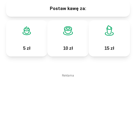
Postaw kawę za:
5 zł
10 zł
15 zł
Reklama