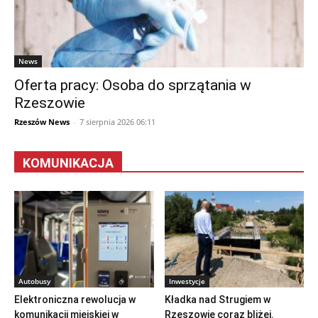
News
Oferta pracy: Osoba do sprzątania w
Rzeszowie
Rzeszów News
-
7 sierpnia 2026 06:11
KOMUNIKACJA
Autobusy
Inwestycje
Elektroniczna rewolucja w
Kładka nad Strugiem w
komunikacji miejskiej w
Rzeszowie coraz bliżej.