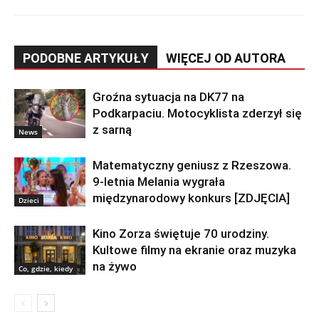
PODOBNE ARTYKUŁY
WIĘCEJ OD AUTORA
Groźna sytuacja na DK77 na
Podkarpaciu. Motocyklista zderzył się
z sarną
News
Matematyczny geniusz z Rzeszowa.
9-letnia Melania wygrała
międzynarodowy konkurs [ZDJĘCIA]
Dzieci
Kino Zorza świętuje 70 urodziny.
Kultowe filmy na ekranie oraz muzyka
na żywo
Co, gdzie, kiedy