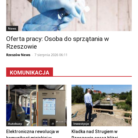
News
Oferta pracy: Osoba do sprzątania w
Rzeszowie
Rzeszów News
-
7 sierpnia 2026 06:11
KOMUNIKACJA
Autobusy
Inwestycje
Elektroniczna rewolucja w
Kładka nad Strugiem w
komunikacji miejskiej w
Rzeszowie coraz bliżej.