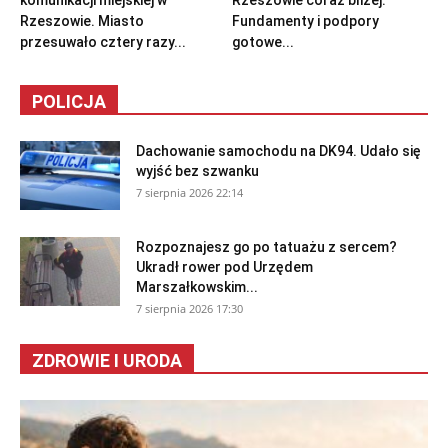
Rzeszowie. Miasto
Fundamenty i podpory
przesuwało cztery razy...
gotowe...
POLICJA
Dachowanie samochodu na DK94. Udało się
wyjść bez szwanku
7 sierpnia 2026 22:14
Rozpoznajesz go po tatuażu z sercem?
Ukradł rower pod Urzędem
Marszałkowskim...
7 sierpnia 2026 17:30
ZDROWIE I URODA