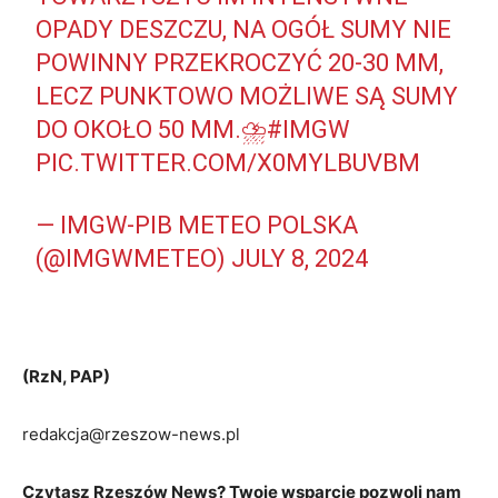
OPADY DESZCZU, NA OGÓŁ SUMY NIE
POWINNY PRZEKROCZYĆ 20-30 MM,
LECZ PUNKTOWO MOŻLIWE SĄ SUMY
DO OKOŁO 50 MM.⛈️
#IMGW
PIC.TWITTER.COM/X0MYLBUVBM
— IMGW-PIB METEO POLSKA
(@IMGWMETEO)
JULY 8, 2024
(RzN, PAP)
redakcja@rzeszow-news.pl
Czytasz Rzeszów News? Twoje wsparcie pozwoli nam