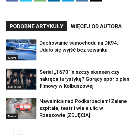
PODOBNE ARTYKUŁY
WIĘCEJ OD AUTORA
Dachowanie samochodu na DK94.
Udało się wyjść bez szwanku
News
Serial „1670” niszczy skansen czy
nakręca turystykę? Gorący spór o plan
filmowy w Kolbuszowej
KULTURA
Nawałnica nad Podkarpaciem! Zalane
szpitale, teatr i wiele ulic w
Rzeszowie [ZDJĘCIA]
News