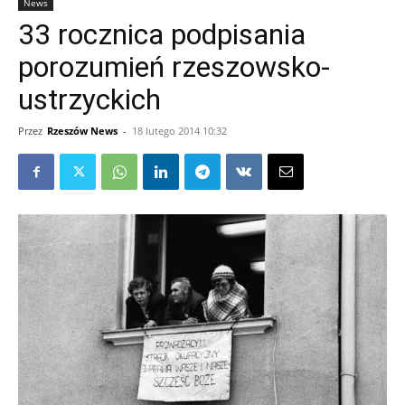
News
33 rocznica podpisania
porozumień rzeszowsko-
ustrzyckich
Przez
Rzeszów News
-
18 lutego 2014 10:32