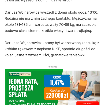
czwartek wyszedł z domu i już nie wrócił.
Dariusz Wojnarowicz wyszedł z domu około godz. 13:00.
Rodzina nie ma z nim żadnego kontaktu. Mężczyzna ma
około 181-185 cm wzrostu, waży 70-89 kg, ma szczupłą
budowę ciała, ciemne krótkie włosy i twarz trójkątną.
Dariusze Wojnarowicz ubrany był w czerwoną koszulkę z
krótkim rękawem z napisem NIKE, spodnie długości do
kolan, jasne z wzorem liści, granatowe tenisówki.
Reklama