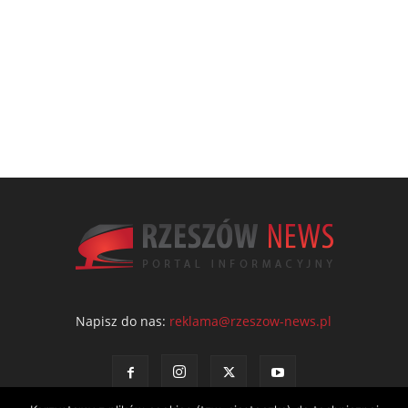
Napisz do nas:
reklama@rzeszow-news.pl