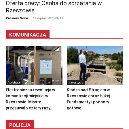
Oferta pracy: Osoba do sprzątania w
Rzeszowie
Rzeszów News
-
7 sierpnia 2026 06:11
KOMUNIKACJA
Autobusy
Inwestycje
Elektroniczna rewolucja w
Kładka nad Strugiem w
komunikacji miejskiej w
Rzeszowie coraz bliżej.
Rzeszowie. Miasto
Fundamenty i podpory
przesuwało cztery razy...
gotowe...
POLICJA