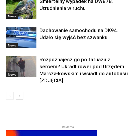
Śmiertelny wypadek na DW878.
Utrudnienia w ruchu
News
Dachowanie samochodu na DK94.
Udało się wyjść bez szwanku
News
Rozpoznajesz go po tatuażu z
sercem? Ukradł rower pod Urzędem
Marszałkowskim i wsiadł do autobusu
News
[ZDJĘCIA]
Reklama