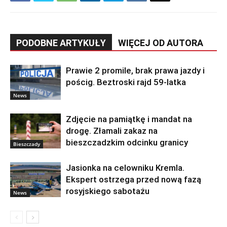
PODOBNE ARTYKUŁY
WIĘCEJ OD AUTORA
Prawie 2 promile, brak prawa jazdy i
pościg. Beztroski rajd 59-latka
News
Zdjęcie na pamiątkę i mandat na
drogę. Złamali zakaz na
bieszczadzkim odcinku granicy
Bieszczady
Jasionka na celowniku Kremla.
Ekspert ostrzega przed nową fazą
rosyjskiego sabotażu
News