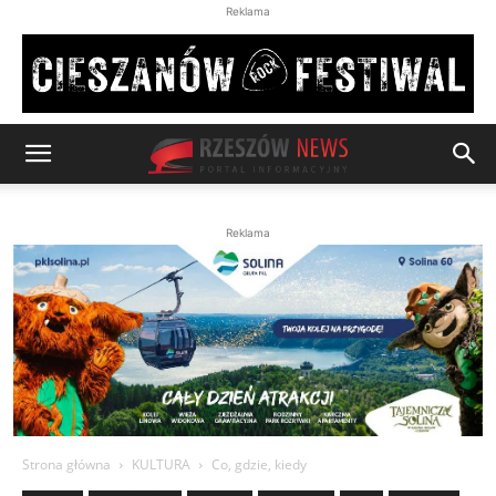
Reklama
Reklama
Strona główna
KULTURA
Co, gdzie, kiedy