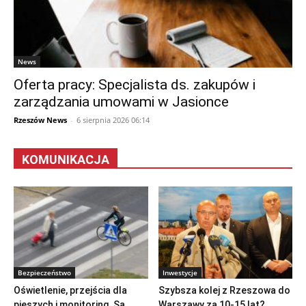
News
Oferta pracy: Specjalista ds. zakupów i
zarządzania umowami w Jasionce
Rzeszów News
-
6 sierpnia 2026 06:14
KOMUNIKACJA
Bezpieczeństwo
Inwestycje
Oświetlenie, przejścia dla
Szybsza kolej z Rzeszowa do
pieszych i monitoring. Są
Warszawy za 10-15 lat?