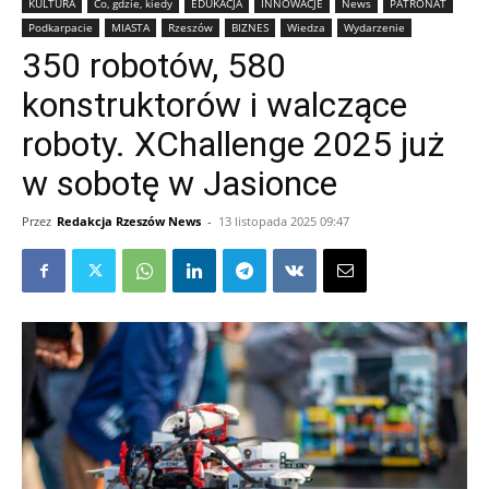
KULTURA
Co, gdzie, kiedy
EDUKACJA
INNOWACJE
News
PATRONAT
Podkarpacie
MIASTA
Rzeszów
BIZNES
Wiedza
Wydarzenie
350 robotów, 580
konstruktorów i walczące
roboty. XChallenge 2025 już
w sobotę w Jasionce
Przez
Redakcja Rzeszów News
-
13 listopada 2025 09:47