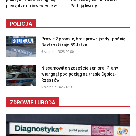
pieniądze na inwestycje w...
Padają kwoty...
POLICJA
Prawie 2 promile, brak prawa jazdy i pościg.
Beztroski rajd 59-latka
6 sierpnia 2026 20:00
Niesamowite szczęście seniora. Pijany
wtargnął pod pociąg na trasie Dębica-
Rzeszów
6 sierpnia 2026 18:34
ZDROWIE I URODA