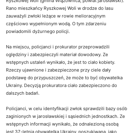
Ryszkowej Woli (gmina Wiązownica, powiat jarosławski).
Rano mieszkańcy Ryszkowej Woli w drodze do lasu
zauważyli zwłoki leżące w rowie melioracyjnym
częściowo wypełnionym wodą. O tym zdarzeniu
powiadomili dyżurnego policji.
Na miejscu, policjanci i prokurator przeprowadzili
oględziny i zabezpieczyli materiał dowodowy. Ze
wstępnych ustaleń wynikało, że jest to ciało kobiety.
Rzeczy ujawnione i zabezpieczone przy ciele dały
podstawę do przypuszczeń, że może to być obywatelka
Ukrainy. Decyzją prokuratora ciało zabezpieczono do
dalszych badań.
Policjanci, w celu identyfikacji zwłok sprawdzili bazy osób
zaginionych w jarosławskiej i sąsiednich jednostkach. Ze
wstępnych informacji wynikało, że odnalezioną osobą
jest 37-letnia obywatelka Ukrainy, poszukiwana, jako