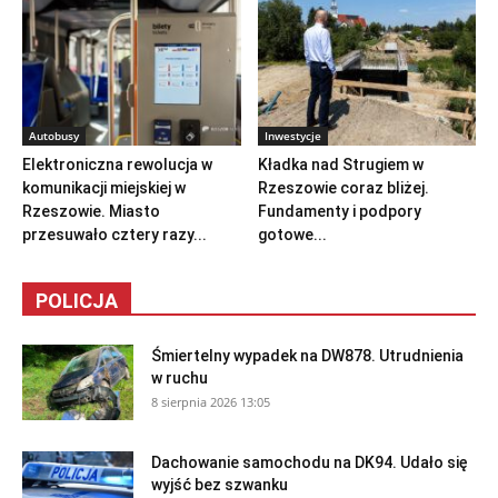
Autobusy
Inwestycje
Elektroniczna rewolucja w
Kładka nad Strugiem w
komunikacji miejskiej w
Rzeszowie coraz bliżej.
Rzeszowie. Miasto
Fundamenty i podpory
przesuwało cztery razy...
gotowe...
POLICJA
Śmiertelny wypadek na DW878. Utrudnienia
w ruchu
8 sierpnia 2026 13:05
Dachowanie samochodu na DK94. Udało się
wyjść bez szwanku