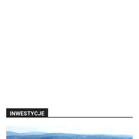
INWESTYCJE