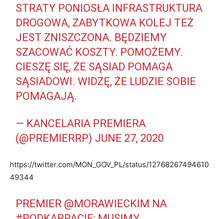
STRATY PONIOSŁA INFRASTRUKTURA
DROGOWA, ZABYTKOWA KOLEJ TEŻ
JEST ZNISZCZONA. BĘDZIEMY
SZACOWAĆ KOSZTY. POMOŻEMY.
CIESZĘ SIĘ, ŻE SĄSIAD POMAGA
SĄSIADOWI. WIDZĘ, ŻE LUDZIE SOBIE
POMAGAJĄ.
— KANCELARIA PREMIERA
(@PREMIERRP)
JUNE 27, 2020
https://twitter.com/MON_GOV_PL/status/12768267494610
49344
PREMIER
@MORAWIECKIM
NA
#PODKARPACIE
: MUSIMY