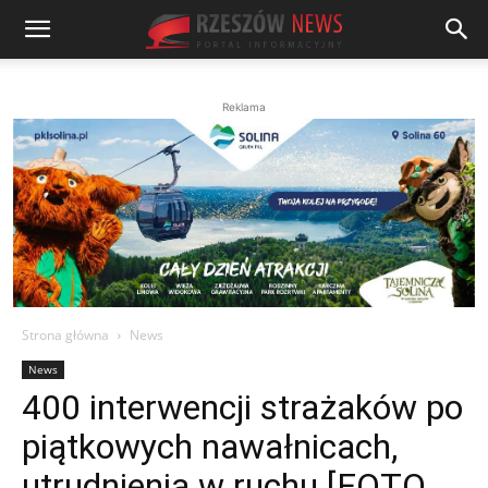
Reklama
Strona główna
News
News
400 interwencji strażaków po
piątkowych nawałnicach,
utrudnienia w ruchu [FOTO,