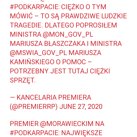
#PODKARPACIE
: CIĘŻKO O TYM
MÓWIĆ – TO SĄ PRAWDZIWE LUDZKIE
TRAGEDIE. DLATEGO POPROSIŁEM
MINISTRA
@MON_GOV_PL
MARIUSZA BŁASZCZAKA I MINISTRA
@MSWIA_GOV_PL
MARIUSZA
KAMIŃSKIEGO O POMOC –
POTRZEBNY JEST TUTAJ CIĘŻKI
SPRZĘT.
— KANCELARIA PREMIERA
(@PREMIERRP)
JUNE 27, 2020
PREMIER
@MORAWIECKIM
NA
#PODKARPACIE
: NAJWIĘKSZE