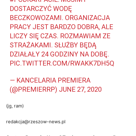
DOSTARCZYĆ WODĘ
BECZKOWOZAMI. ORGANIZACJA
PRACY JEST BARDZO DOBRA, ALE
LICZY SIĘ CZAS. ROZMAWIAM ZE
STRAŻAKAMI. SŁUŻBY BĘDĄ
DZIAŁAŁY 24 GODZINY NA DOBĘ.
PIC.TWITTER.COM/RWAKK7DH5Q
— KANCELARIA PREMIERA
(@PREMIERRP)
JUNE 27, 2020
(jg, ram)
redakcja@rzeszow-news.pl