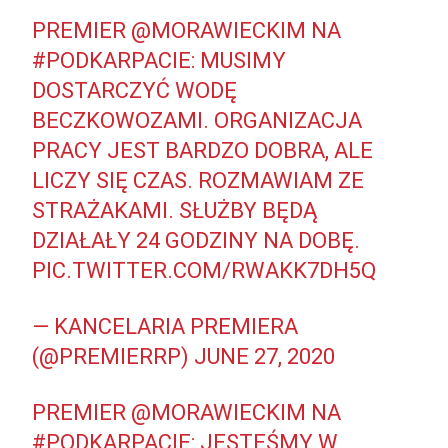
PREMIER
@MORAWIECKIM
NA
#PODKARPACIE
: MUSIMY
DOSTARCZYĆ WODĘ
BECZKOWOZAMI. ORGANIZACJA
PRACY JEST BARDZO DOBRA, ALE
LICZY SIĘ CZAS. ROZMAWIAM ZE
STRAŻAKAMI. SŁUŻBY BĘDĄ
DZIAŁAŁY 24 GODZINY NA DOBĘ.
PIC.TWITTER.COM/RWAKK7DH5Q
— KANCELARIA PREMIERA
(@PREMIERRP)
JUNE 27, 2020
PREMIER
@MORAWIECKIM
NA
#PODKARPACIE
: JESTEŚMY W