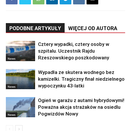
PODOBNE ARTYKUŁY
WIĘCEJ OD AUTORA
Cztery wypadki, cztery osoby w
szpitalu. Uczestnik Rajdu
Rzeszowskiego poszkodowany
News
Wypadła ze skutera wodnego bez
kamizelki. Tragiczny finał niedzielnego
wypoczynku 43-latki
News
Ogień w garażu z autami hybrydowymi!
Poważna akcja strażaków na osiedlu
Pogwizdów Nowy
News