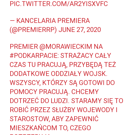
PIC.TWITTER.COM/AR2YISXVFC
— KANCELARIA PREMIERA
(@PREMIERRP)
JUNE 27, 2020
PREMIER
@MORAWIECKIM
NA
#PODKARPACIE
: STRAŻACY CAŁY
CZAS TU PRACUJĄ, PRZYBĘDĄ TEŻ
DODATKOWE ODDZIAŁY WOJSK.
WSZYSCY, KTÓRZY SĄ GOTOWI DO
POMOCY PRACUJĄ. CHCEMY
DOTRZEĆ DO LUDZI. STARAMY SIĘ TO
ROBIĆ PRZEZ SŁUŻBY WOJEWODY I
STAROSTOW, ABY ZAPEWNIĆ
MIESZKAŃCOM TO, CZEGO