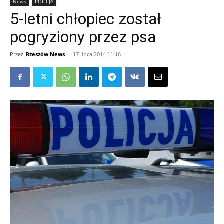
News
POLICJA
5-letni chłopiec został
pogryziony przez psa
Przez
Rzeszów News
-
17 lipca 2014 11:16