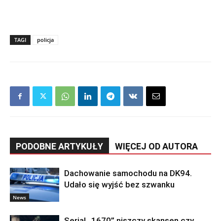
TAGI
policja
PODOBNE ARTYKUŁY
WIĘCEJ OD AUTORA
Dachowanie samochodu na DK94.
Udało się wyjść bez szwanku
News
Serial „1670” niszczy skansen czy