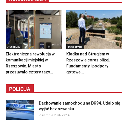
Autobusy
Inwestycje
Elektroniczna rewolucja w
Kładka nad Strugiem w
komunikacji miejskiej w
Rzeszowie coraz bliżej.
Rzeszowie. Miasto
Fundamenty i podpory
przesuwało cztery razy...
gotowe...
POLICJA
Dachowanie samochodu na DK94. Udało się
wyjść bez szwanku
7 sierpnia 2026 22:14