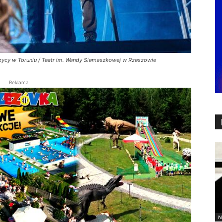
orzycy w Toruniu / Teatr im. Wandy Siemaszkowej w Rzeszowie
Reklama
N