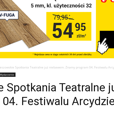
zeszowskie Spotkania Teatralne już niebawem. Znamy program 04. Festiwalu Arcy
Wydarzenie
e Spotkania Teatralne 
04. Festiwalu Arcydzie