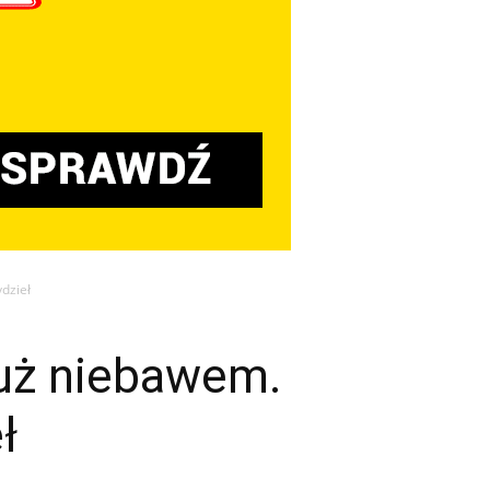
dzieł
już niebawem.
ł