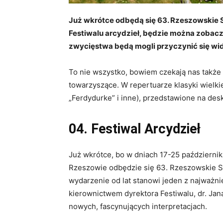
Już wkrótce odbędą się 63. Rzeszowskie S
Festiwalu arcydzieł, będzie można zobac
zwycięstwa będą mogli przyczynić się wi
To nie wszystko, bowiem czekają nas także
towarzyszące. W repertuarze klasyki wielkie t
„Ferdydurke” i inne), przedstawione na desk
04. Festiwal Arcydzieł
Już wkrótce, bo w dniach 17-25 październi
Rzeszowie odbędzie się 63. Rzeszowskie Spo
wydarzenie od lat stanowi jeden z najważni
kierownictwem dyrektora Festiwalu, dr. Jan
nowych, fascynujących interpretacjach.