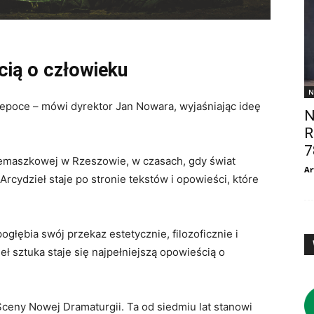
cią o człowieku
N
ej epoce – mówi dyrektor Jan Nowara, wyjaśniając ideę
N
R
7
iemaszkowej w Rzeszowie, w czasach, gdy świat
Ar
Arcydzieł staje po stronie tekstów i opowieści, które
 pogłębia swój przekaz estetycznie, filozoficznie i
ł sztuka staje się najpełniejszą opowieścią o
Sceny Nowej Dramaturgii. Ta od siedmiu lat stanowi