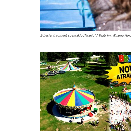
Zdjęcie: fragment spektaklu „Titanic" / Teatr im. Wilama H