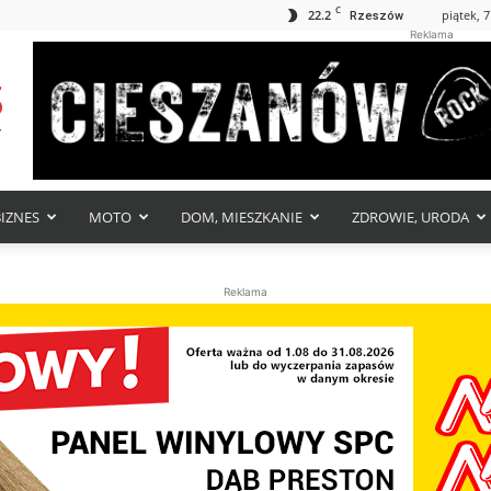
C
22.2
piątek, 7
Rzeszów
Reklama
BIZNES
MOTO
DOM, MIESZKANIE
ZDROWIE, URODA
Reklama