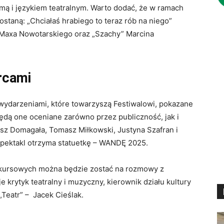
mą i językiem teatralnym. Warto dodać, że w ramach
taną: „Chciałaś hrabiego to teraz rób na niego”
 Maxa Nowotarskiego oraz „Szachy” Marcina
rcami
wydarzeniami, które towarzyszą Festiwalowi, pokazane
ędą one oceniane zarówno przez publiczność, jak i
asz Domagała, Tomasz Miłkowski, Justyna Szafran i
spektakl otrzyma statuetkę – WANDĘ 2025.
nkursowych można będzie zostać na rozmowy z
 krytyk teatralny i muzyczny, kierownik działu kultury
„Teatr” – Jacek Cieślak.