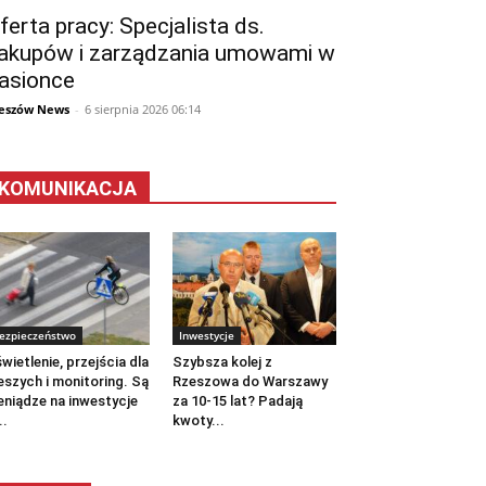
ferta pracy: Specjalista ds.
akupów i zarządzania umowami w
asionce
eszów News
-
6 sierpnia 2026 06:14
KOMUNIKACJA
ezpieczeństwo
Inwestycje
wietlenie, przejścia dla
Szybsza kolej z
eszych i monitoring. Są
Rzeszowa do Warszawy
eniądze na inwestycje
za 10-15 lat? Padają
..
kwoty...