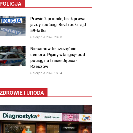
POLICJA
Prawie 2 promile, brak prawa
jazdy i pościg. Beztroski rajd
59-latka
6 sierpnia 2026 20:00
Niesamowite szczęście
seniora. Pijany wtargnął pod
pociąg na trasie Dębica-
Rzeszów
6 sierpnia 2026 18:34
ZDROWIE I URODA