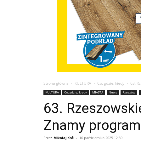
Strona główna
KULTURA
Co, gdzie, kiedy
63. R
KULTURA
Co, gdzie, kiedy
MIASTA
News
Rzeszów
63. Rzeszowski
Znamy program 
Przez
Mikołaj Król
-
10 października 2025 12:59