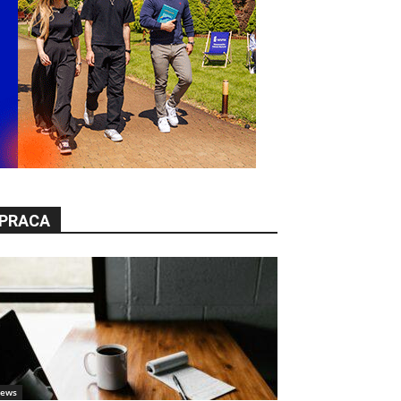
PRACA
ews