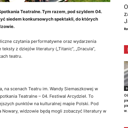
O
potkania Teatralne. Tym razem, pod szyldem 04.
z
zyć siedem konkursowych spektakli, do których
J
dzowie.
Rz
 liczne czytania performatywne oraz wydarzenia
eksty z dziejów literatury („Titanic”, „Dracula”,
ach teatru.
ka, na scenach Teatru im. Wandy Siemaszkowej w
B
Oś
tkania Teatralne – 04. Festiwal Arcydzieł. To
pi
ejszych punktów na kulturalnej mapie Polski. Pod
pi
a Nowary, widzowie będą mogli zobaczyć literatury w
w.