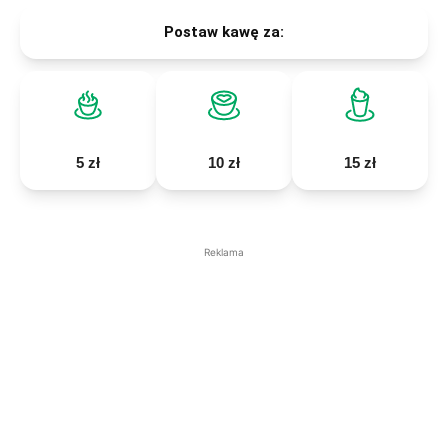
Postaw kawę za:
5 zł
10 zł
15 zł
Reklama