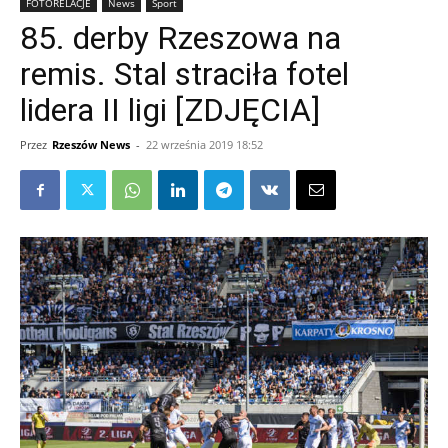
FOTORELACJE
News
Sport
85. derby Rzeszowa na
remis. Stal straciła fotel
lidera II ligi [ZDJĘCIA]
Przez
Rzeszów News
-
22 września 2019 18:52