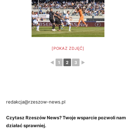
[POKAZ ZDJĘĆ]
◄
1
2
3
►
redakcja@rzeszow-news.pl
Czytasz Rzeszów News? Twoje wsparcie pozwoli nam
działać sprawniej.