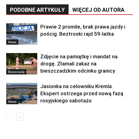
PODOBNE ARTYKUŁY
WIĘCEJ OD AUTORA
Prawie 2 promile, brak prawa jazdy i
pościg. Beztroski rajd 59-latka
News
Zdjęcie na pamiątkę i mandat na
drogę. Złamali zakaz na
bieszczadzkim odcinku granicy
Bieszczady
Jasionka na celowniku Kremla.
Ekspert ostrzega przed nową fazą
rosyjskiego sabotażu
News