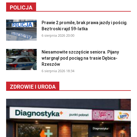
POLICJA
Prawie 2 promile, brak prawa jazdy i pościg.
Beztroski rajd 59-latka
6 sierpnia 2026 20:00
Niesamowite szczęście seniora. Pijany
wtargnął pod pociąg na trasie Dębica-
Rzeszów
6 sierpnia 2026 18:34
ZDROWIE I URODA