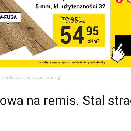
remis. Stal straciła fotel lidera II ligi
wa na remis. Stal strac