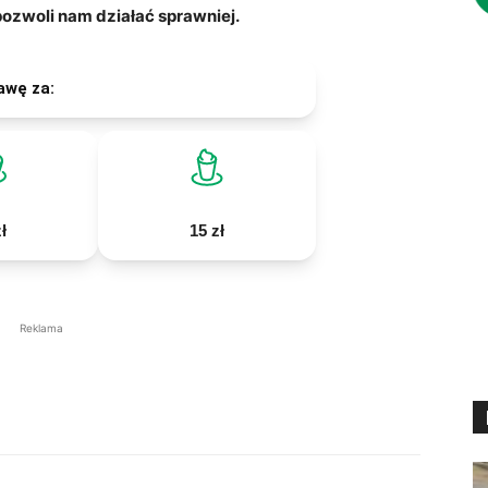
zwoli nam działać sprawniej.
awę za:
ł
15 zł
Reklama