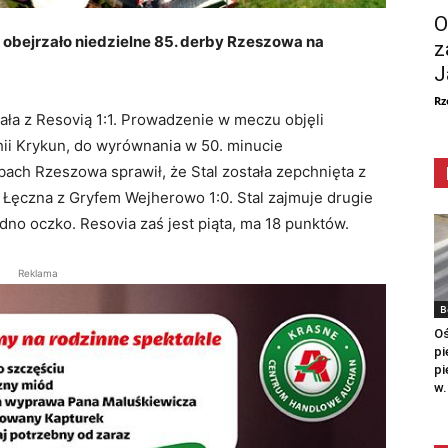
O
, obejrzało niedzielne 85. derby Rzeszowa na
z
J
Rz
sowała z Resovią 1:1. Prowadzenie w meczu objęli
rhii Krykun, do wyrównania w 50. minucie
ach Rzeszowa sprawił, że Stal została zepchnięta z
a Łęczna z Gryfem Wejherowo 1:0. Stal zajmuje drugie
dno oczko. Resovia zaś jest piąta, ma 18 punktów.
Reklama
B
Oś
pi
pi
w.