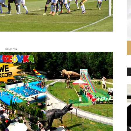
Reklama
N