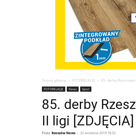
Strona główna
FOTORELACJE
85. derby Rzeszowa na 
FOTORELACJE
News
Sport
85. derby Rzeszo
II ligi [ZDJĘCIA]
Przez
Rzeszów News
-
22 września 2019 18:52