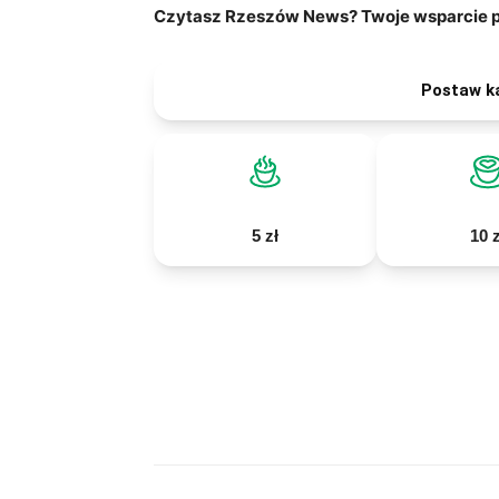
Czytasz Rzeszów News? Twoje wsparcie po
Postaw k
5 zł
10 z