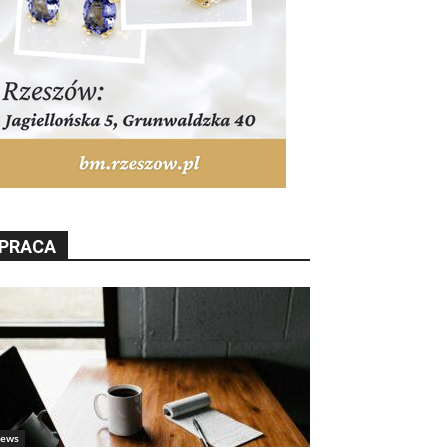
PRACA
ews