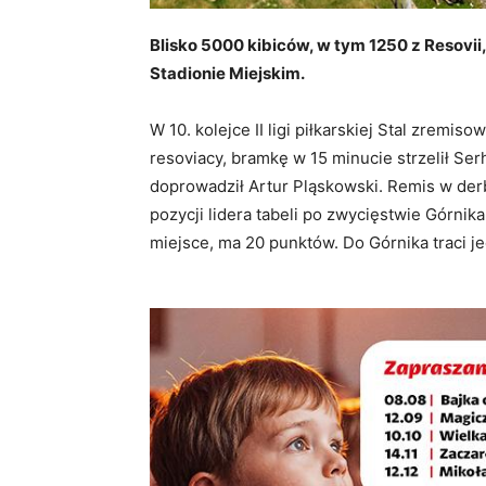
Blisko 5000 kibiców, w tym 1250 z Resovii
Stadionie Miejskim.
W 10. kolejce II ligi piłkarskiej Stal zremi
resoviacy, bramkę w 15 minucie strzelił Se
doprowadził Artur Pląskowski. Remis w derb
pozycji lidera tabeli po zwycięstwie Górnik
miejsce, ma 20 punktów. Do Górnika traci je