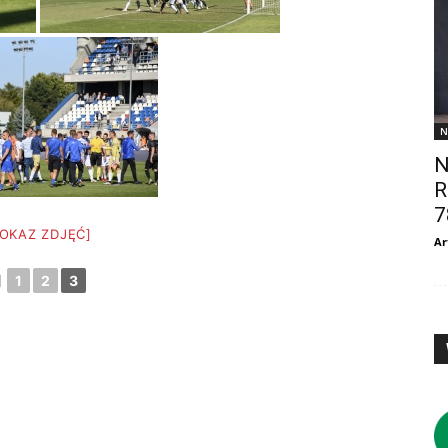
N
N
R
7
POKAZ ZDJĘĆ]
Ar
◄
1
2
3