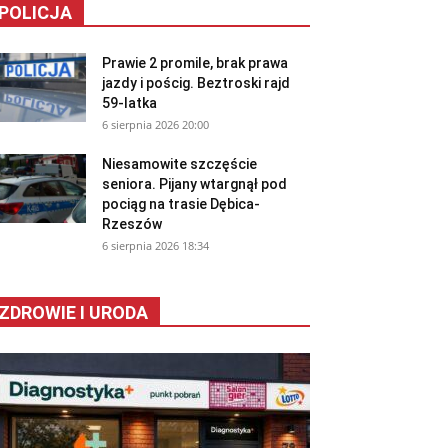
POLICJA
Prawie 2 promile, brak prawa
jazdy i pościg. Beztroski rajd
59-latka
6 sierpnia 2026 20:00
Niesamowite szczęście
seniora. Pijany wtargnął pod
pociąg na trasie Dębica-
Rzeszów
6 sierpnia 2026 18:34
ZDROWIE I URODA