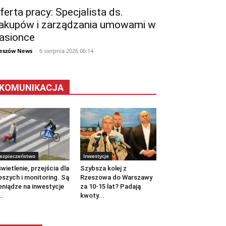
ferta pracy: Specjalista ds.
akupów i zarządzania umowami w
asionce
eszów News
-
6 sierpnia 2026 06:14
KOMUNIKACJA
ezpieczeństwo
Inwestycje
wietlenie, przejścia dla
Szybsza kolej z
eszych i monitoring. Są
Rzeszowa do Warszawy
eniądze na inwestycje
za 10-15 lat? Padają
..
kwoty...