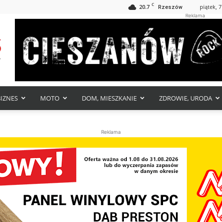
C
20.7
piątek, 7
Rzeszów
Reklama
BIZNES
MOTO
DOM, MIESZKANIE
ZDROWIE, URODA
Reklama