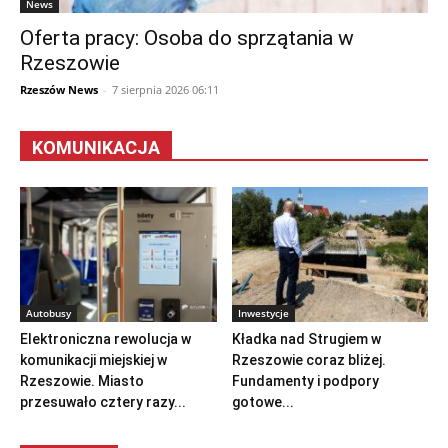
News
Oferta pracy: Osoba do sprzątania w
Rzeszowie
Rzeszów News
-
7 sierpnia 2026 06:11
KOMUNIKACJA
Autobusy
Inwestycje
Elektroniczna rewolucja w
Kładka nad Strugiem w
komunikacji miejskiej w
Rzeszowie coraz bliżej.
Rzeszowie. Miasto
Fundamenty i podpory
przesuwało cztery razy...
gotowe...