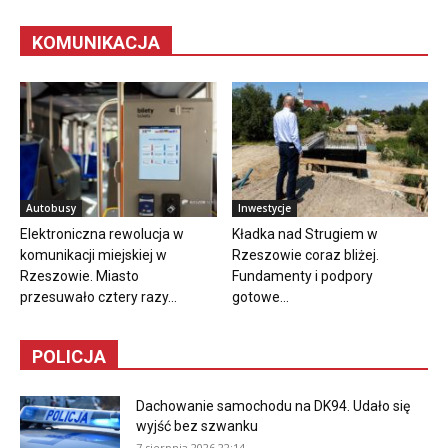
KOMUNIKACJA
Autobusy
Inwestycje
Elektroniczna rewolucja w
Kładka nad Strugiem w
komunikacji miejskiej w
Rzeszowie coraz bliżej.
Rzeszowie. Miasto
Fundamenty i podpory
przesuwało cztery razy...
gotowe...
POLICJA
Dachowanie samochodu na DK94. Udało się
wyjść bez szwanku
7 sierpnia 2026 22:14