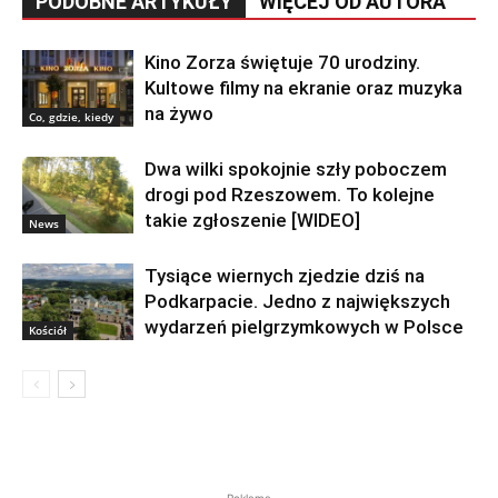
PODOBNE ARTYKUŁY
WIĘCEJ OD AUTORA
Kino Zorza świętuje 70 urodziny.
Kultowe filmy na ekranie oraz muzyka
na żywo
Co, gdzie, kiedy
Dwa wilki spokojnie szły poboczem
drogi pod Rzeszowem. To kolejne
takie zgłoszenie [WIDEO]
News
Tysiące wiernych zjedzie dziś na
Podkarpacie. Jedno z największych
wydarzeń pielgrzymkowych w Polsce
Kościół
Reklama