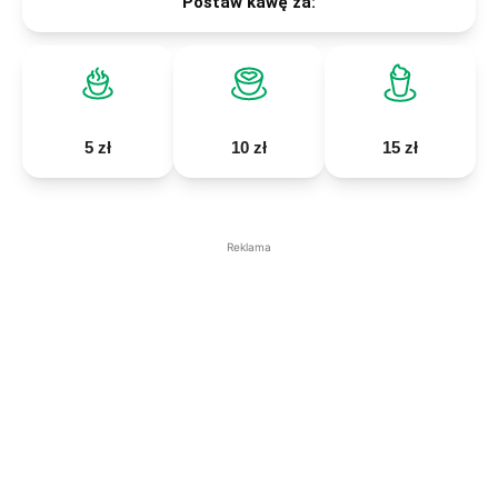
Postaw kawę za:
5 zł
10 zł
15 zł
Reklama