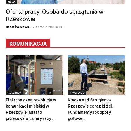
News
Oferta pracy: Osoba do sprzątania w
Rzeszowie
Rzeszów News
-
7 sierpnia 2026 06:11
KOMUNIKACJA
Autobusy
Inwestycje
Elektroniczna rewolucja w
Kładka nad Strugiem w
komunikacji miejskiej w
Rzeszowie coraz bliżej.
Rzeszowie. Miasto
Fundamenty i podpory
przesuwało cztery razy...
gotowe...