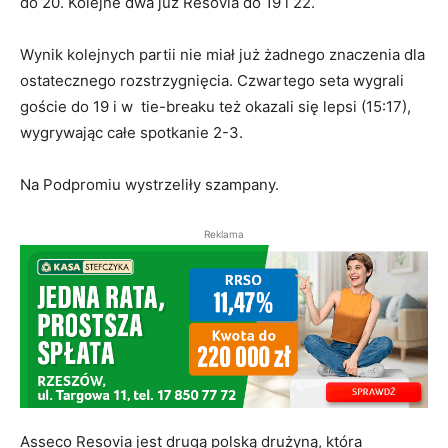
do 20. Kolejne dwa już Resovia do 19 i 22.
Wynik kolejnych partii nie miał już żadnego znaczenia dla
ostatecznego rozstrzygnięcia. Czwartego seta wygrali
goście do 19 i w tie-breaku też okazali się lepsi (15:17),
wygrywając całe spotkanie 2-3.
Na Podpromiu wystrzeliły szampany.
Reklama
Asseco Resovia jest drugą polską drużyną, która