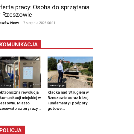
ferta pracy: Osoba do sprzątania
 Rzeszowie
eszów News
-
7 sierpnia 2026 06:11
KOMUNIKACJA
utobusy
Inwestycje
ektroniczna rewolucja
Kładka nad Strugiem w
komunikacji miejskiej w
Rzeszowie coraz bliżej.
eszowie. Miasto
Fundamenty i podpory
zesuwało cztery razy...
gotowe...
POLICJA