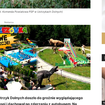
ot. Komenda Powiatowa PSP w Ustrzykach Dolnych)
Reklama
trzyk Dolnych doszło do groźnie wyglądającego
N
gi i dachował po zderzeniu z autobusem. Na