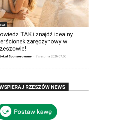
ews
owiedz TAK i znajdź idealny
ierścionek zaręczynowy w
zeszowie!
tykuł Sponsorowany
-
7 sierpnia 2026 07:00
WSPIERAJ RZESZÓW NEWS