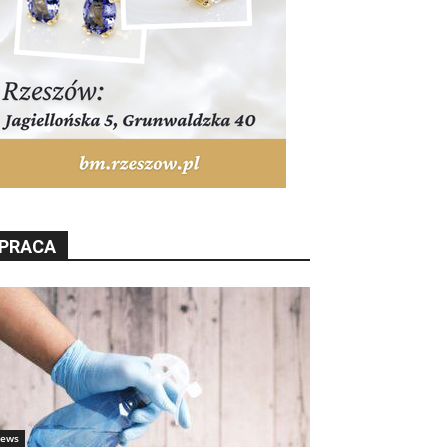
PRACA
ews