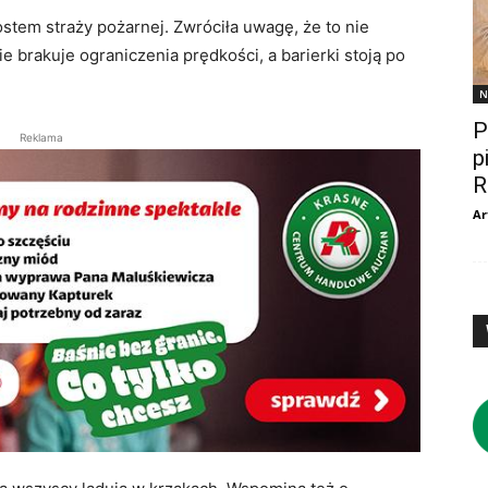
tem straży pożarnej. Zwróciła uwagę, że to nie
 brakuje ograniczenia prędkości, a barierki stoją po
N
P
Reklama
p
R
Ar