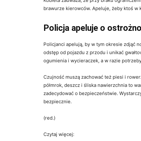
Kobieta zauważa, że przy braku ograniczen
brawurze kierowców. Apeluje, żeby ktoś w 
Policja apeluje o ostrożn
Policjanci apelują, by w tym okresie zdjąć
odstęp od pojazdu z przodu i unikać gwał
ogumienia i wycieraczek, a w razie potrzeb
Czujność muszą zachować też piesi i rower
półmrok, deszcz i śliska nawierzchnia to w
zadecydować o bezpieczeństwie. Wystarczy 
bezpiecznie.
(red.)
Czytaj więcej: