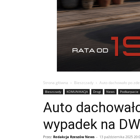
Strona główna
Bieszczady
Auto dachowało po zd
Bieszczady
KOMUNIKACJA
Drogi
News
Podkarpacie
Auto dachowało
wypadek na D
Przez
Redakcja Rzeszów News
-
13 października 2025 20: