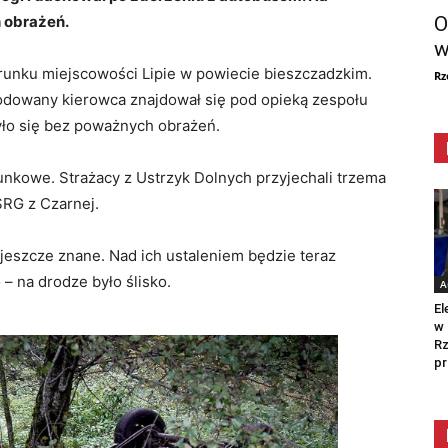
O
 obrażeń.
w
runku miejscowości Lipie w powiecie bieszczadzkim.
Rz
kodowany kierowca znajdował się pod opieką zespołu
ło się bez poważnych obrażeń.
unkowe. Strażacy z Ustrzyk Dolnych przyjechali trzema
SRG z Czarnej.
jeszcze znane. Nad ich ustaleniem będzie teraz
– na drodze było ślisko.
A
El
w 
Rz
pr