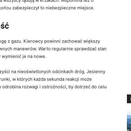
ia wszyscy lądują w krzakach. Wspomina też o
końcu zabezpieczył to niebezpieczne miejsce.
ość
 nogę z gazu. Kierowcy powinni zachować większy
townych manewrów. Warto regularnie sprawdzać stan
y wymienić je na nowe.
zyści na nieoświetlonych odcinkach dróg. Jesienny
arunki, w których każda sekunda reakcji może
odrobina rozwagi i ostrożności, by dotrzeć do celu