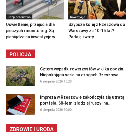
Bezpieczeństwo
Inwestycje
Oświetlenie, przejścia dla
Szybsza kolej z Rzeszowa do
pieszych i monitoring. Są
Warszawy za 10-15 lat?
pieniądze na inwestycje w...
Padają kwoty...
POLICJA
Cztery wypadki rowerzystów w kilka godzin.
Niepokojąca seria na drogach Rzeszowa...
6 sierpnia 2026 15:28
Impreza w Rzeszowie zakończyła się utratą
portfela. 68-letni złodziej ruszył na...
6 sierpnia 2026 10:00
ZDROWIE I URODA