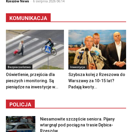
Rzeszów News
-
6 sierpnia 2026 06:14
KOMUNIKACJA
Bezpieczeństwo
Inwestycje
Oświetlenie, przejścia dla
Szybsza kolej z Rzeszowa do
pieszych i monitoring. Są
Warszawy za 10-15 lat?
pieniądze na inwestycje w...
Padają kwoty...
POLICJA
Niesamowite szczęście seniora. Pijany
wtargnął pod pociąg na trasie Dębica-
Rzeszów