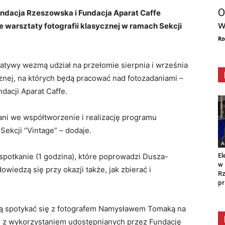
O
undacja Rzeszowska i Fundacja Aparat Caffe
w
e warsztaty fotografii klasycznej w ramach Sekcji
Rz
jatywy wezmą udział na przełomie sierpnia i września
cznej, na których będą pracować nad fotozadaniami –
dacji Aparat Caffe.
ni we współtworzenie i realizację programu
 Sekcji “Vintage” – dodaje.
A
El
spotkanie (1 godzina), które poprowadzi Dusza-
w 
wiedzą się przy okazji także, jak zbierać i
Rz
.
pr
dą spotykać się z fotografem Namysławem Tomaką na
ej z wykorzystaniem udostępnianych przez Fundację