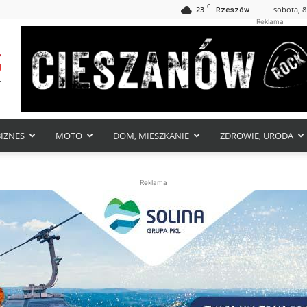
C
23
sobota, 8
Rzeszów
Reklama
BIZNES
MOTO
DOM, MIESZKANIE
ZDROWIE, URODA
Reklama