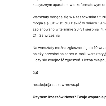
klasycznym aparatem wielkoformatowym ora
Warsztaty odbędą się w Rzeszowskim Studio 
mogła się już w studiu zjawić w dniach 19-2
zaplanowano w terminie 26-31 sierpnia; 4, 7
21 i 28 września.
Na warsztaty można zgłaszać się do 10 wrz
należy przesłać na adres e-mail: warsztaty@
Liczy się kolejność zgłoszeń. Liczba miejsc
(jg)
redakcja@rzeszow-news.pl
Czytasz Rzeszów News? Twoje wsparcie po