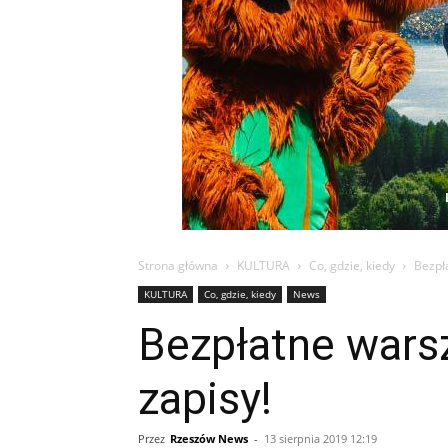
Strona główna
KULTURA
Co, gdzie, kiedy
Bezpła
KULTURA
Co, gdzie, kiedy
News
Bezpłatne warsz
zapisy!
Przez
Rzeszów News
-
13 sierpnia 2019 12:19