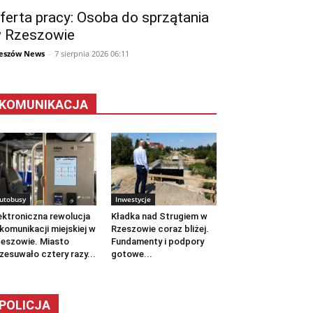
ferta pracy: Osoba do sprzątania
 Rzeszowie
eszów News
-
7 sierpnia 2026 06:11
KOMUNIKACJA
utobusy
Inwestycje
ektroniczna rewolucja
Kładka nad Strugiem w
komunikacji miejskiej w
Rzeszowie coraz bliżej.
eszowie. Miasto
Fundamenty i podpory
zesuwało cztery razy...
gotowe...
POLICJA