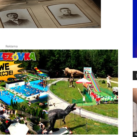
Reklama
N