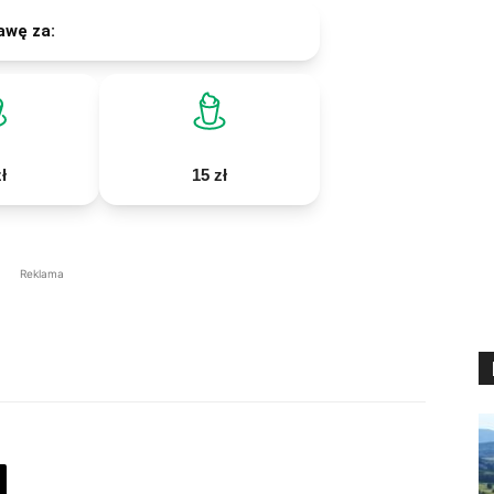
awę za:
ł
15 zł
Reklama