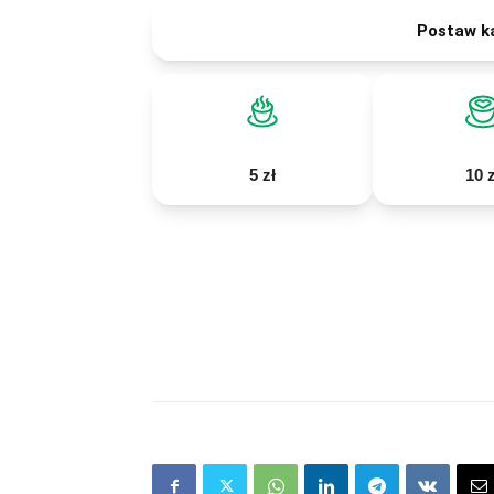
Postaw k
5 zł
10 z