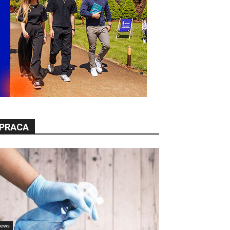
PRACA
ews