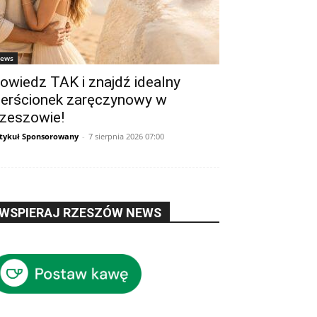
ews
owiedz TAK i znajdź idealny
ierścionek zaręczynowy w
zeszowie!
tykuł Sponsorowany
-
7 sierpnia 2026 07:00
WSPIERAJ RZESZÓW NEWS