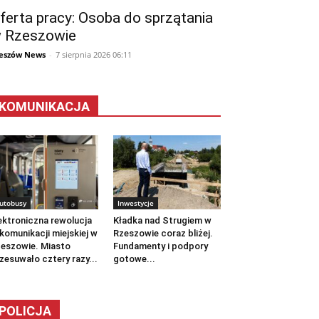
ferta pracy: Osoba do sprzątania
 Rzeszowie
eszów News
-
7 sierpnia 2026 06:11
KOMUNIKACJA
utobusy
Inwestycje
ektroniczna rewolucja
Kładka nad Strugiem w
komunikacji miejskiej w
Rzeszowie coraz bliżej.
eszowie. Miasto
Fundamenty i podpory
zesuwało cztery razy...
gotowe...
POLICJA