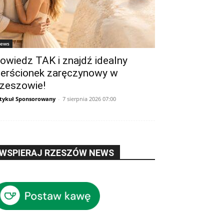
ews
owiedz TAK i znajdź idealny
ierścionek zaręczynowy w
zeszowie!
tykuł Sponsorowany
-
7 sierpnia 2026 07:00
WSPIERAJ RZESZÓW NEWS