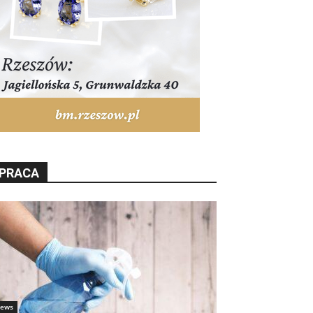
PRACA
ews