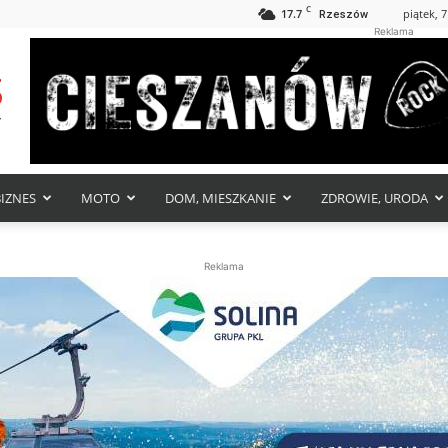
C
17.7
piątek, 7
Rzeszów
Reklama
BIZNES
MOTO
DOM, MIESZKANIE
ZDROWIE, URODA
Reklama