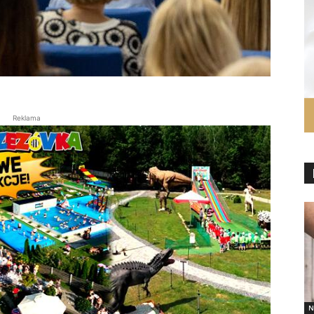
Reklama
N