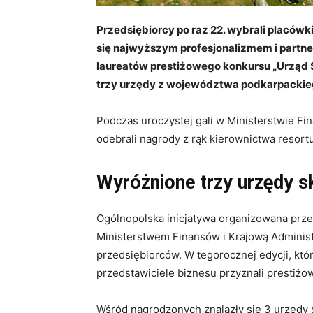
Przedsiębiorcy po raz 22. wybrali placówk
się najwyższym profesjonalizmem i partne
laureatów prestiżowego konkursu „Urząd 
trzy urzędy z województwa podkarpackie
Podczas uroczystej gali w Ministerstwie F
odebrali nagrody z rąk kierownictwa resort
Wyróżnione trzy urzędy 
Ogólnopolska inicjatywa organizowana prz
Ministerstwem Finansów i Krajową Administ
przedsiębiorców. W tegorocznej edycji, któr
przedstawiciele biznesu przyznali prestiżo
Wśród nagrodzonych znalazły się 3 urzędy 