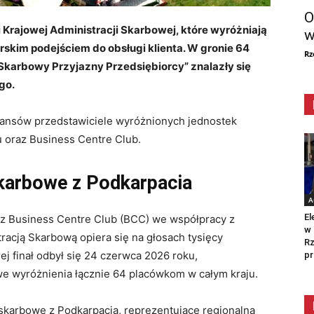
O
i Krajowej Administracji Skarbowej, które wyróżniają
w
rskim podejściem do obsługi klienta. W gronie 64
Rz
Skarbowy Przyjazny Przedsiębiorcy” znalazły się
go.
inansów przedstawiciele wyróżnionych jednostek
u oraz Business Centre Club.
skarbowe z Podkarpacia
A
El
ez Business Centre Club (BCC) we współpracy z
w 
racją Skarbową opiera się na głosach tysięcy
Rz
ej finał odbył się 24 czerwca 2026 roku,
pr
we wyróżnienia łącznie 64 placówkom w całym kraju.
skarbowe z Podkarpacia, reprezentujące regionalną