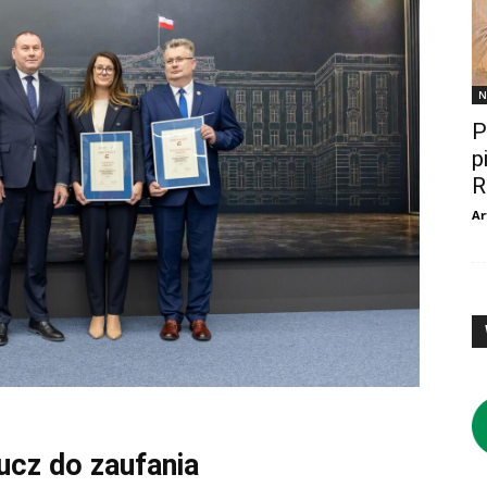
N
P
p
R
Ar
lucz do zaufania