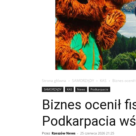
Strona główna
SAMORZĄDY
KAS
Biznes ocenił
SAMORZĄDY
KAS
News
Podkarpacie
Biznes ocenił f
Podkarpacia wś
Przez
Rzeszów News
-
25 czerwca 2026 21:25