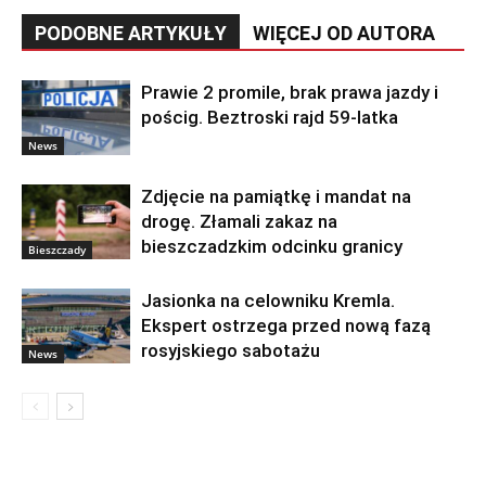
PODOBNE ARTYKUŁY
WIĘCEJ OD AUTORA
Prawie 2 promile, brak prawa jazdy i
pościg. Beztroski rajd 59-latka
News
Zdjęcie na pamiątkę i mandat na
drogę. Złamali zakaz na
bieszczadzkim odcinku granicy
Bieszczady
Jasionka na celowniku Kremla.
Ekspert ostrzega przed nową fazą
rosyjskiego sabotażu
News