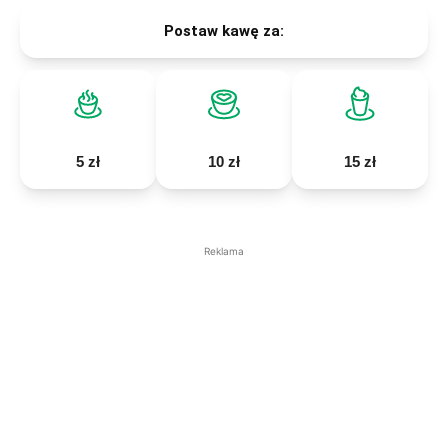
Postaw kawę za:
5 zł
10 zł
15 zł
Reklama