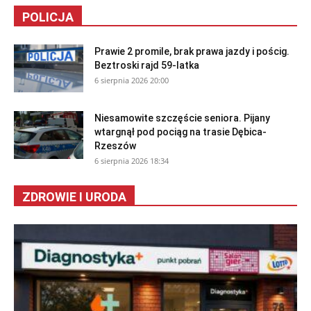
POLICJA
Prawie 2 promile, brak prawa jazdy i pościg.
Beztroski rajd 59-latka
6 sierpnia 2026 20:00
Niesamowite szczęście seniora. Pijany
wtargnął pod pociąg na trasie Dębica-
Rzeszów
6 sierpnia 2026 18:34
ZDROWIE I URODA