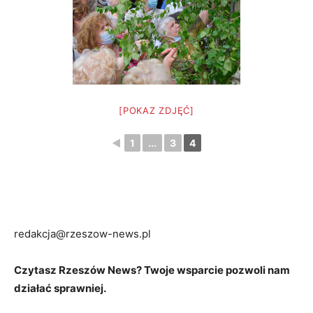
[POKAZ ZDJĘĆ]
◄
1
...
3
4
redakcja@rzeszow-news.pl
Czytasz Rzeszów News? Twoje wsparcie pozwoli nam
działać sprawniej.