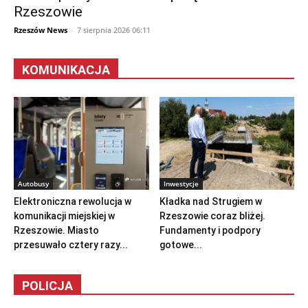
Rzeszowie
Rzeszów News
-
7 sierpnia 2026 06:11
KOMUNIKACJA
Autobusy
Inwestycje
Elektroniczna rewolucja w
Kładka nad Strugiem w
komunikacji miejskiej w
Rzeszowie coraz bliżej.
Rzeszowie. Miasto
Fundamenty i podpory
przesuwało cztery razy...
gotowe...
POLICJA