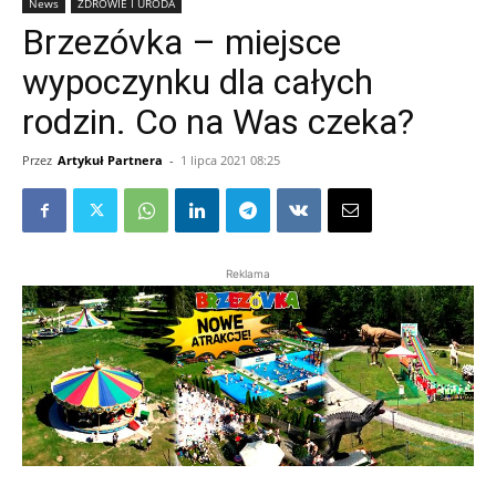
News
ZDROWIE I URODA
Brzezóvka – miejsce
wypoczynku dla całych
rodzin. Co na Was czeka?
Przez
Artykuł Partnera
-
1 lipca 2021 08:25
Reklama