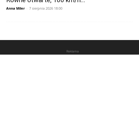
Równe otwarte, 100 km/h...
Anna Miler
-
7 sierpnia 2026 18:00
Reklama