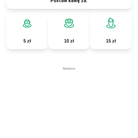
Postaw kawę za:
5 zł
10 zł
15 zł
Reklama