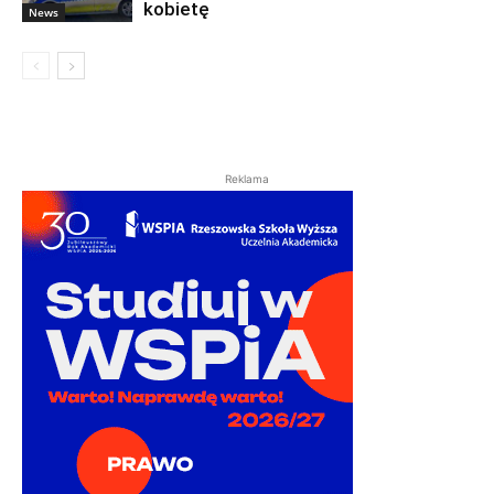
kobietę
News
Reklama