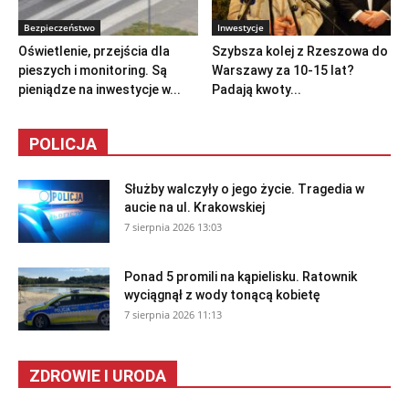
Bezpieczeństwo
Inwestycje
Oświetlenie, przejścia dla
Szybsza kolej z Rzeszowa do
pieszych i monitoring. Są
Warszawy za 10-15 lat?
pieniądze na inwestycje w...
Padają kwoty...
POLICJA
Służby walczyły o jego życie. Tragedia w
aucie na ul. Krakowskiej
7 sierpnia 2026 13:03
Ponad 5 promili na kąpielisku. Ratownik
wyciągnął z wody tonącą kobietę
7 sierpnia 2026 11:13
ZDROWIE I URODA