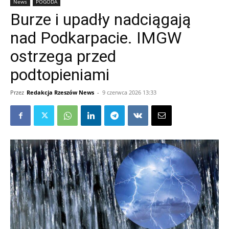
News
POGODA
Burze i upadły nadciągają
nad Podkarpacie. IMGW
ostrzega przed
podtopieniami
Przez
Redakcja Rzeszów News
-
9 czerwca 2026 13:33