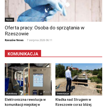
News
Oferta pracy: Osoba do sprzątania w
Rzeszowie
Rzeszów News
-
7 sierpnia 2026 06:11
KOMUNIKACJA
Autobusy
Inwestycje
Elektroniczna rewolucja w
Kładka nad Strugiem w
komunikacji miejskiej w
Rzeszowie coraz bliżej.