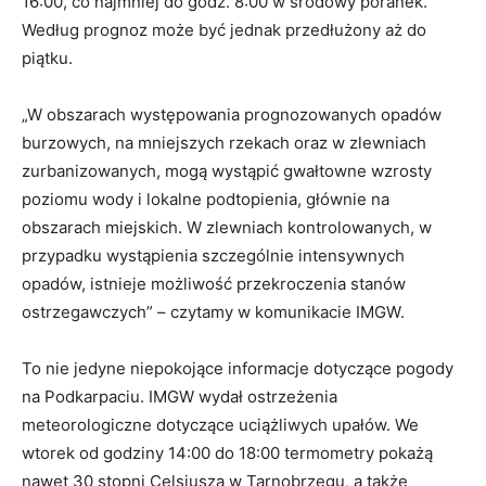
16:00, co najmniej do godz. 8:00 w środowy poranek.
Według prognoz może być jednak przedłużony aż do
piątku.
„W obszarach występowania prognozowanych opadów
burzowych, na mniejszych rzekach oraz w zlewniach
zurbanizowanych, mogą wystąpić gwałtowne wzrosty
poziomu wody i lokalne podtopienia, głównie na
obszarach miejskich. W zlewniach kontrolowanych, w
przypadku wystąpienia szczególnie intensywnych
opadów, istnieje możliwość przekroczenia stanów
ostrzegawczych” – czytamy w komunikacie IMGW.
To nie jedyne niepokojące informacje dotyczące pogody
na Podkarpaciu. IMGW wydał ostrzeżenia
meteorologiczne dotyczące uciążliwych upałów. We
wtorek od godziny 14:00 do 18:00 termometry pokażą
nawet 30 stopni Celsjusza w Tarnobrzegu, a także